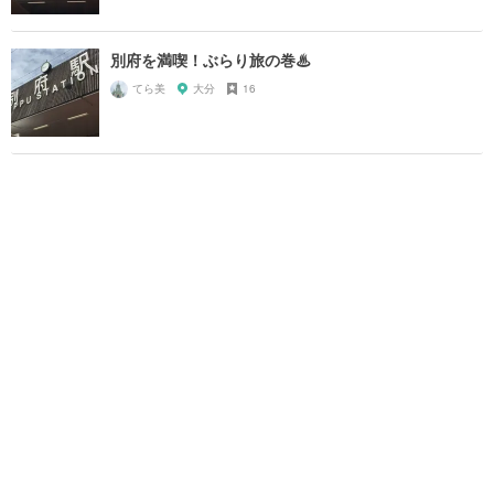
別府を満喫！ぶらり旅の巻♨︎
てら美
大分
16