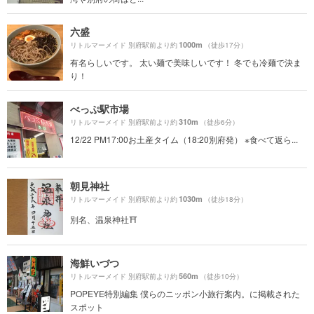
六盛
1000m
リトルマーメイド 別府駅前より約
（徒歩17分）
有名らしいです。 太い麺で美味しいです！ 冬でも冷麺で決ま
り！
べっぷ駅市場
310m
リトルマーメイド 別府駅前より約
（徒歩6分）
12/22 PM17:00お土産タイム（18:20別府発） ※食べて返ら...
朝見神社
1030m
リトルマーメイド 別府駅前より約
（徒歩18分）
別名、温泉神社⛩
海鮮いづつ
560m
リトルマーメイド 別府駅前より約
（徒歩10分）
POPEYE特別編集 僕らのニッポン小旅行案内。に掲載された
スポット