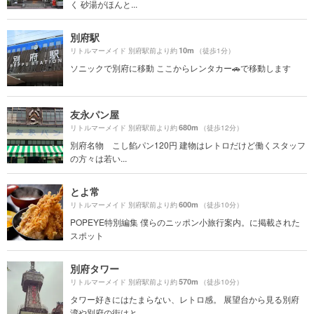
く 砂湯がほんと...
別府駅
10m
リトルマーメイド 別府駅前より約
（徒歩1分）
ソニックで別府に移動 ここからレンタカー🚗で移動します
友永パン屋
680m
リトルマーメイド 別府駅前より約
（徒歩12分）
別府名物 こし餡パン120円 建物はレトロだけど働くスタッフ
の方々は若い...
とよ常
600m
リトルマーメイド 別府駅前より約
（徒歩10分）
POPEYE特別編集 僕らのニッポン小旅行案内。に掲載された
スポット
別府タワー
570m
リトルマーメイド 別府駅前より約
（徒歩10分）
タワー好きにはたまらない、レトロ感。 展望台から見る別府
湾や別府の街はと...