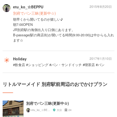
etu_ko_☆BEPPU
2015年8月20日
別府でパン三昧(更新中☆)
朝早くから開いてるのが嬉しい♪
朝7:00OPEN
JR別府駅の海側出入り口側にあります。
B-passage(駅の商店街)が開いてる時間(9:00-20:00)は中からも入れ
ます☆
Holiday
2017年1月10日
#飲食店 #ショッピング #パン・サンドイッチ #喫茶店 #パン
リトルマーメイド 別府駅前周辺のおでかけプラン
別府でパン三昧(更新中☆)
etu_ko_☆BEPPU
大分
24