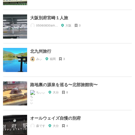
大阪別府宮崎１人旅
05060830amnos
大阪
0
北九州旅行
みぃ
福岡
3
路地裏の源泉を巡る〜北部旅館街〜
ちぃぃ
大分
8
オールウェイズ自慢の別府
森です
大分
4