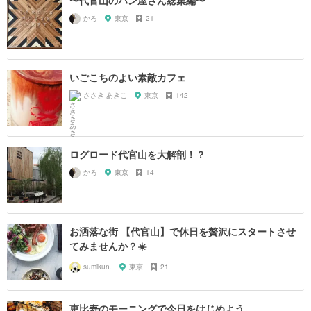
かろ
東京
21
いごこちのよい素敵カフェ
ささき あきこ
東京
142
ログロード代官山を大解剖！？
かろ
東京
14
お洒落な街 【代官山】で休日を贅沢にスタートさせ
てみませんか？☀️
sumikun.
東京
21
恵比寿のモーニングで今日をはじめよう。