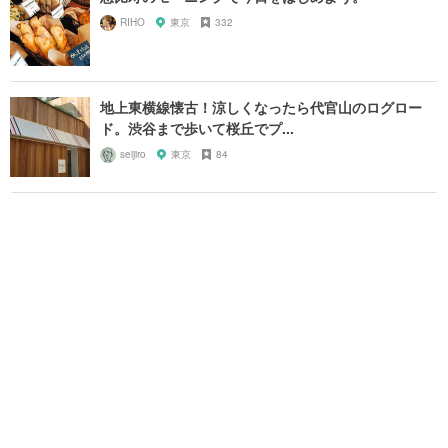
RIHO
東京
332
地上東横線懐古！涼しくなったら代官山のログロー
ド。渋谷まで歩いて桜丘でプ...
seijiro
東京
84