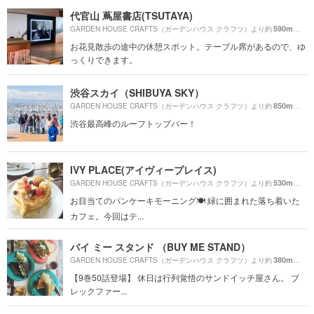
代官山 蔦屋書店(TSUTAYA)
590m
GARDEN HOUSE CRAFTS（ガーデンハウス クラフツ）より約
（徒歩
お花見散歩の途中の休憩スポット。テーブル席があるので、ゆ
っくりできます。
渋谷スカイ（SHIBUYA SKY）
850m
GARDEN HOUSE CRAFTS（ガーデンハウス クラフツ）より約
（徒歩
渋谷最高峰のルーフトップバー！
IVY PLACE(アイヴィープレイス)
530m
GARDEN HOUSE CRAFTS（ガーデンハウス クラフツ）より約
（徒歩
お目当てのパンケーキモーニング🍽 緑に囲まれた落ち着いた
カフェ。今回はテ...
バイ ミー スタンド （BUY ME STAND）
380m
GARDEN HOUSE CRAFTS（ガーデンハウス クラフツ）より約
（徒歩
【9巻50話登場】 休日は行列覚悟のサンドイッチ屋さん。 ブ
レックファー...