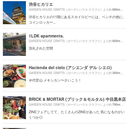
渋谷ヒカリエ
890m
GARDEN HOUSE CRAFTS（ガーデンハウス クラフツ）より約
（徒歩
渋谷ヒカリエの11階にあるスカイロビーには、ベンチの他に、
コインロッカー...
1LDK apartments.
800m
GARDEN HOUSE CRAFTS（ガーデンハウス クラフツ）より約
（徒歩
洗礼された空間
Hacienda del cielo (アシエンダ デル シエロ)
300m
GARDEN HOUSE CRAFTS（ガーデンハウス クラフツ）より約
（徒歩
＠代官山 メキシカン〜さいこう！
BRICK & MORTAR (ブリック＆モルタル) 中目黒本店
790m
GARDEN HOUSE CRAFTS（ガーデンハウス クラフツ）より約
（徒歩
ZINEフェアしてて、たくさんのZINEがあった 気になるのがい
くつか◎