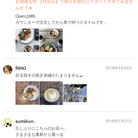
お洒落な街 【代官山】で休日を贅沢にスタートさせてみませ
んか？☀️
Openは8時。
カウンターで注文してから席で待つスタイルです。
RIHO
2018年3月26日
目玉焼きの焼き加減がたまりません🍳
sumikun.
2018年2月21日
久しぶりにこちらのお店へ。
さまざまな素材から選べる