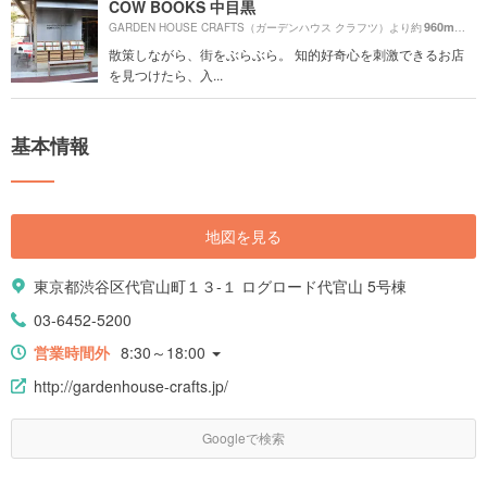
COW BOOKS 中目黒
960m
GARDEN HOUSE CRAFTS（ガーデンハウス クラフツ）より約
（徒歩
散策しながら、街をぶらぶら。 知的好奇心を刺激できるお店
を見つけたら、入...
基本情報
地図を見る
東京都渋谷区代官山町１３-１ ログロード代官山 5号棟
03-6452-5200
営業時間外
8:30～18:00
http://gardenhouse-crafts.jp/
Googleで検索