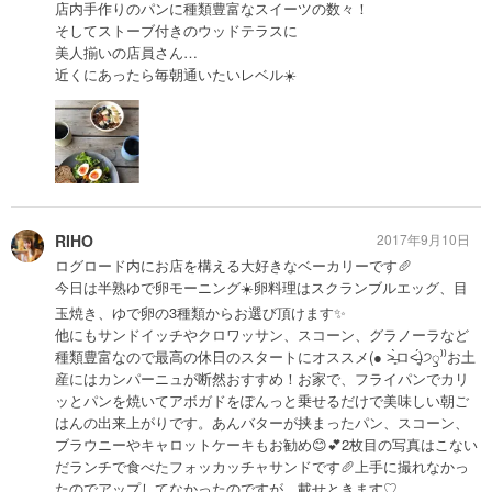
店内手作りのパンに種類豊富なスイーツの数々！
そしてストーブ付きのウッドテラスに
美人揃いの店員さん…
近くにあったら毎朝通いたいレベル☀️
RIHO
2017年9月10日
ログロード内にお店を構える大好きなベーカリーです🥖
今日は半熟ゆで卵モーニング☀️卵料理はスクランブルエッグ、目
玉焼き、ゆで卵の3種類からお選び頂けます✨
他にもサンドイッチやクロワッサン、スコーン、グラノーラなど
種類豊富なので最高の休日のスタートにオススメ(● ˃̶͈̀ロ˂̶͈́)੭ꠥ⁾⁾お土
産にはカンパーニュが断然おすすめ！お家で、フライパンでカリ
ッとパンを焼いてアボガドをぽんっと乗せるだけで美味しい朝ご
はんの出来上がりです。あんバターが挟まったパン、スコーン、
ブラウニーやキャロットケーキもお勧め😊💕2枚目の写真はこない
だランチで食べたフォッカッチャサンドです🥖上手に撮れなかっ
たのでアップしてなかったのですが…載せときます♡