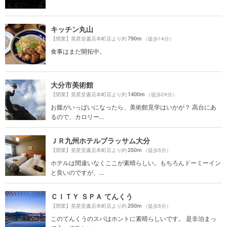
キッチン丸山
790m
【閉業】晃星堂書店本町店より約
（徒歩14分）
食事はまだ開拓中。
大分市美術館
1400m
【閉業】晃星堂書店本町店より約
（徒歩24分）
お腹がいっぱいになったら、美術館見学はいかが？ 高台にあ
るので、カロリー...
ＪＲ九州ホテルブラッサム大分
250m
【閉業】晃星堂書店本町店より約
（徒歩5分）
ホテルは間違いなくここが素晴らしい。もちろんドーミーイン
と良いのですが、...
ＣＩＴＹ ＳＰＡ てんくう
250m
【閉業】晃星堂書店本町店より約
（徒歩5分）
このてんくうのスパはホントに素晴らしいです。 是非泊まっ