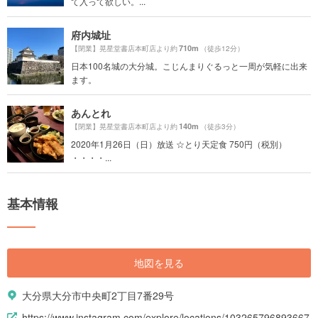
て入って欲しい。...
府内城址
710m
【閉業】晃星堂書店本町店より約
（徒歩12分）
日本100名城の大分城。こじんまりぐるっと一周が気軽に出来
ます。
あんとれ
140m
【閉業】晃星堂書店本町店より約
（徒歩3分）
2020年1月26日（日）放送 ☆とり天定食 750円（税別）
・・・・...
基本情報
地図を見る
大分県大分市中央町2丁目7番29号
https://www.instagram.com/explore/locations/103265796893667