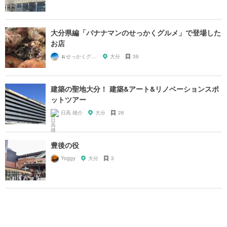
大分県編「バナナマンのせっかくグルメ」で登場した
お店
🍌せっかくグルメまにあ🍌
大分
36
建築の聖地大分！ 建築&アート&リノベーションスポ
ットツアー
日高 雄介
大分
26
豊後の役
Yoggy
大分
3