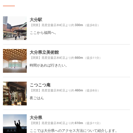
大分駅
330m
【閉業】晃星堂書店本町店より約
（徒歩6分）
ここから福岡へ。
大分県立美術館
660m
【閉業】晃星堂書店本町店より約
（徒歩11分）
時間があれば行きたい。
こつこつ庵
460m
【閉業】晃星堂書店本町店より約
（徒歩8分）
夜ごはん
大分県
610m
【閉業】晃星堂書店本町店より約
（徒歩11分）
ここでは大分県へのアクセス方法について紹介します。