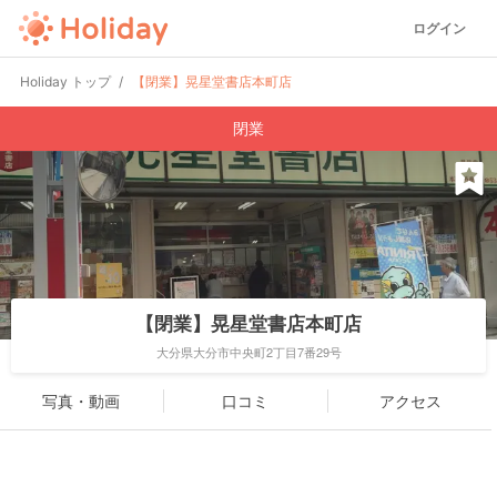
ログイン
Holiday トップ
【閉業】晃星堂書店本町店
閉業
【閉業】晃星堂書店本町店
大分県大分市中央町2丁目7番29号
写真・動画
口コミ
アクセス