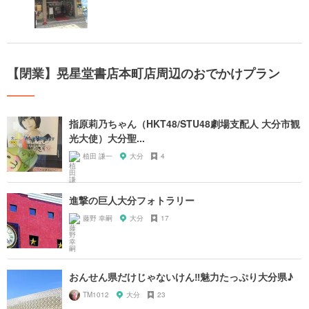
【閉業】晃星堂書店本町店周辺のおでかけプラン
指原莉乃ちゃん（HKT48/STU48劇場支配人 大分市観
光大使）大分聖...
植田 謙一
大分
4
進撃の巨人大分フォトラリー
藤野 幸嗣
大分
17
おんせん県だけじゃないけん‼︎魅力たっぷり大分県♪
TM1012
大分
23