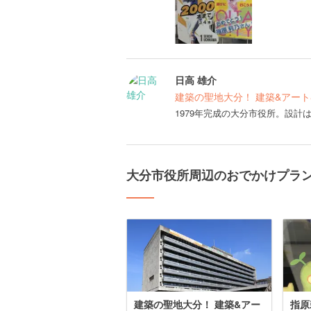
日高 雄介
建築の聖地大分！ 建築&アー
1979年完成の大分市役所。設
大分市役所周辺のおでかけプラ
建築の聖地大分！ 建築&アー
指原