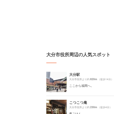
大分市役所周辺の人気スポット
大分駅
820m
大分市役所より約
（徒歩14分）
ここから福岡へ。
こつこつ庵
230m
大分市役所より約
（徒歩4分）
夜ごはん