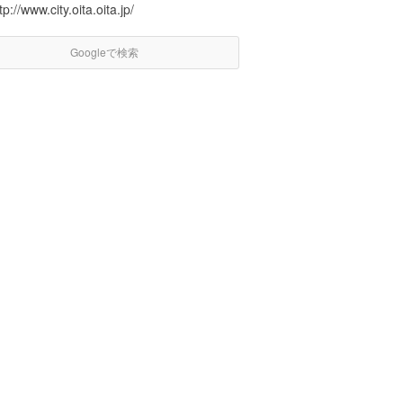
tp://www.city.oita.oita.jp/
Googleで検索