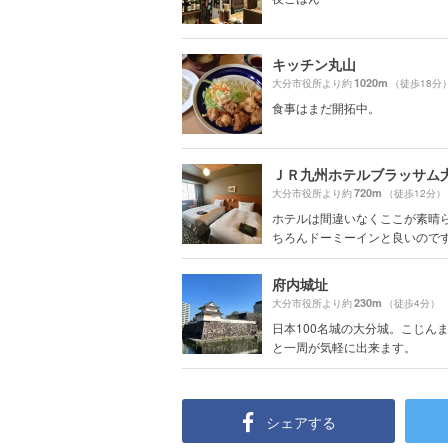
キッチン丸山
1020m
大分市役所より約
（徒歩18分
食事はまだ開拓中。
ＪＲ九州ホテルブラッサム
720m
大分市役所より約
（徒歩12分）
ホテルは間違いなくここが素晴
ちろんドーミーインと良いのですが
府内城址
230m
大分市役所より約
（徒歩4分）
日本100名城の大分城。こじん
と一周が気軽に出来ます。
シェアする