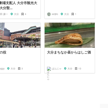
8劇場支配人 大分市観光大
大分聖...
田 謙一
大分
4
seijiro
大分
1
の役
大分まちなか昼からはしご酒
oggy
大分
3
ぱんにゃ
大分
13