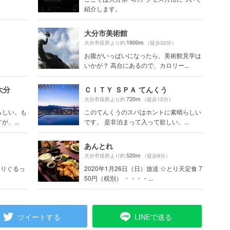
紹介します。
大分市美術館
1900m
）
大分市役所より約
（徒歩32分）
お腹がいっぱいになったら、美術館見学は
いかが？ 高台にあるので、カロリー...
大分
ＣＩＴＹ ＳＰＡ てんくう
720m
大分市役所より約
（徒歩12分）
らしい。も
このてんくうのスパはホントに素晴らしい
、...
です。 是非泊まって入って欲しい。...
あんとれ
520m
大分市役所より約
（徒歩9分）
まりぐるっ
2020年1月26日（日）放送 ☆とり天定食 7
50円（税別） ・・・・...
ツイートする
LINEで送る