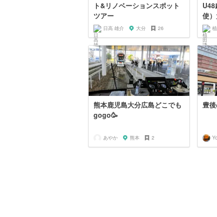
ト&リノベーションスポット
U4
ツアー
使）
日高 雄介
大分
26
植
熊本鹿児島大分広島どこでも
豊後
gogo🥳
あやか
熊本
2
Y