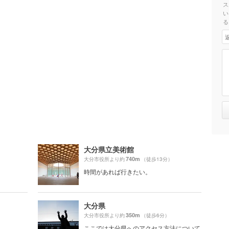
ス
い
る
大分県立美術館
740m
大分市役所より約
（徒歩13分）
時間があれば行きたい。
大分県
350m
大分市役所より約
（徒歩6分）
ここでは大分県へのアクセス方法について