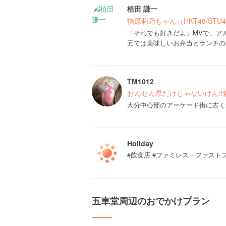
植田 謙一
指原莉乃ちゃん（HKT48/ST
「それでも好きだよ」MVで、ア
元では美味しいお弁当とランチの
TM1012
おんせん県だけじゃないけん‼︎
大分中心部のアーケード街に古くか
Holiday
#飲食店 #ファミレス・ファストフ
五車堂周辺のおでかけプラン