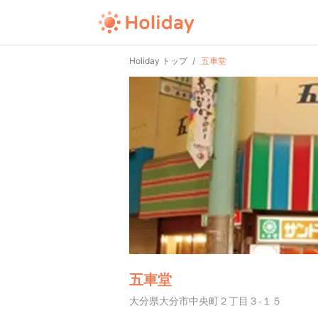
Holiday トップ
五車堂
五車堂
大分県大分市中央町２丁目３-１５