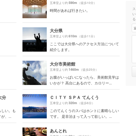
590m
五車堂より約
（徒歩10分）
ス
時間があれば行きたい。
い
る
大分県
610m
五車堂より約
（徒歩11分）
ここでは大分県へのアクセス方法について
紹介します。
大分市美術館
1460m
五車堂より約
（徒歩25分）
お腹がいっぱいになったら、美術館見学は
いかが？ 高台にあるので、カロリー...
大分
ＣＩＴＹ ＳＰＡ てんくう
320m
五車堂より約
（徒歩6分）
らしい。も
このてんくうのスパはホントに素晴らしい
、...
です。 是非泊まって入って欲しい。...
あんとれ