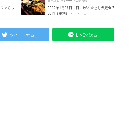
90m
五車堂より約
（徒歩2分）
まりぐるっ
2020年1月26日（日）放送 ☆とり天定食 7
50円（税別） ・・・・...
ツイートする
LINEで送る