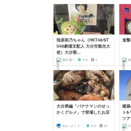
指原莉乃ちゃん（HKT48/ST
進撃
U48劇場支配人 大分市観光大
使）大分聖...
植田 謙一
大分
4
藤
大分県編「バナナマンのせっ
建築
かくグルメ」で登場したお店
ト&
ツア
🍌せっかくグルメまにあ🍌
大分
36
日