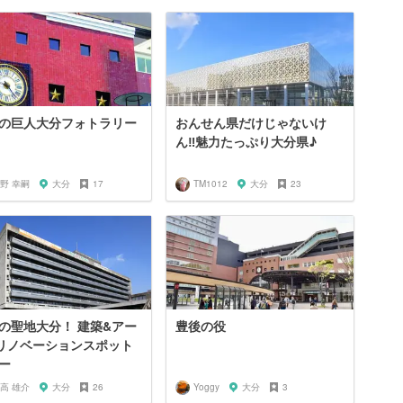
の巨人大分フォトラリー
おんせん県だけじゃないけ
ん‼︎魅力たっぷり大分県♪
野 幸嗣
大分
17
TM1012
大分
23
の聖地大分！ 建築&アー
豊後の役
リノベーションスポット
ー
高 雄介
大分
26
Yoggy
大分
3