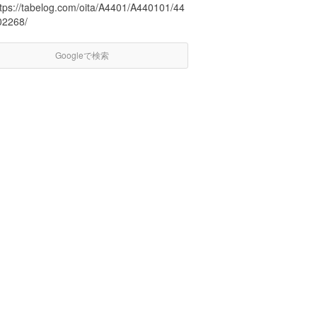
ttps://tabelog.com/oita/A4401/A440101/44
02268/
Googleで検索