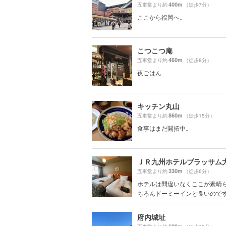
400m
五車堂より約
（徒歩7分）
ここから福岡へ。
こつこつ庵
460m
五車堂より約
（徒歩8分）
夜ごはん
キッチン丸山
860m
五車堂より約
（徒歩15分）
食事はまだ開拓中。
ＪＲ九州ホテルブラッサム
330m
五車堂より約
（徒歩6分）
ホテルは間違いなくここが素晴
ちろんドーミーインと良いのですが
府内城址