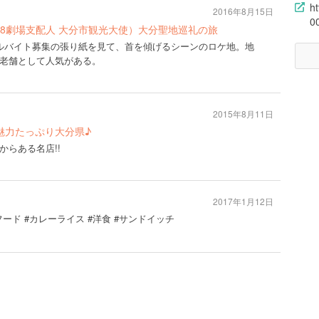
h
2016年8月15日
0
U48劇場支配人 大分市観光大使）大分聖地巡礼の旅
ルバイト募集の張り紙を見て、首を傾げるシーンのロケ地。地
老舗として人気がある。
2015年8月11日
魅力たっぷり大分県♪
らある名店!!
2017年1月12日
ード #カレーライス #洋食 #サンドイッチ