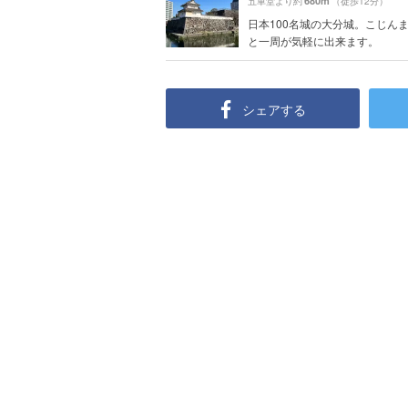
680m
五車堂より約
（徒歩12分）
日本100名城の大分城。こじん
と一周が気軽に出来ます。
シェアする