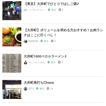
【東京】大井町でひとりではしご酒♪
トーキョーさんぽ
東京
3
【大井町】ボリュームを求める方おすすめ！お肉ラン
チはここに行くべし！
島袋尚美
東京
0
大井町1000ベロ☆ラーメン♪
やじーたくみん
東京
5
大井町角打ちChaos
IZFU
東京
18