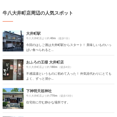
牛八大井町店周辺の人気スポット
大井町駅
40m
牛八大井町店より約
（徒歩1分）
今回のはしご酒は大井町駅からスタート！ 美味しいものいっ
ぱい食べられると...
おふろの王様 大井町店
180m
牛八大井町店より約
（徒歩4分）
不感温湯というものに初めて入った！ 外気浴代わりにとても
よく、ずっと浸か...
下神明天祖神社
770m
牛八大井町店より約
（徒歩13分）
住宅街に佇む静かな場所です。