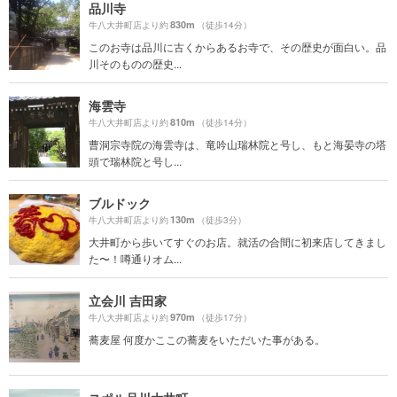
品川寺
830m
牛八大井町店より約
（徒歩14分）
このお寺は品川に古くからあるお寺で、その歴史が面白い。品
川そのものの歴史...
海雲寺
810m
牛八大井町店より約
（徒歩14分）
曹洞宗寺院の海雲寺は、竜吟山瑞林院と号し、もと海晏寺の塔
頭で瑞林院と号し...
ブルドック
130m
牛八大井町店より約
（徒歩3分）
大井町から歩いてすぐのお店。就活の合間に初来店してきまし
た〜！噂通りオム...
立会川 吉田家
970m
牛八大井町店より約
（徒歩17分）
蕎麦屋 何度かここの蕎麦をいただいた事がある。