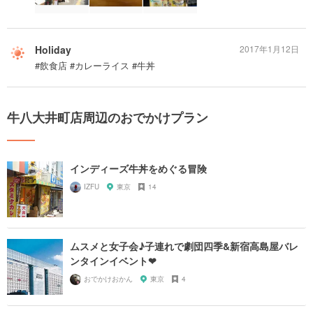
Holiday
2017年1月12日
#飲食店 #カレーライス #牛丼
牛八大井町店周辺のおでかけプラン
インディーズ牛丼をめぐる冒険
IZFU
東京
14
ムスメと女子会♪子連れで劇団四季&新宿高島屋バレ
ンタインイベント❤︎
おでかけおかん
東京
4