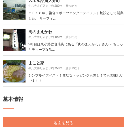
スポル品川大井町
280m
牛八大井町店より約
（徒歩5分）
２０１８年、複合スポーツエンターテイメント施設として開業
した。 サーフィ...
肉のまえかわ
120m
牛八大井町店より約
（徒歩2分）
2軒目は東小路飲食店街にある「肉のまえかわ」さんへ ちょっ
とディープな飲...
まこと家
750m
牛八大井町店より約
（徒歩13分）
シンプルイズベスト！無駄なトッピングも無し！でも美味しい
です！！
基本情報
地図を見る