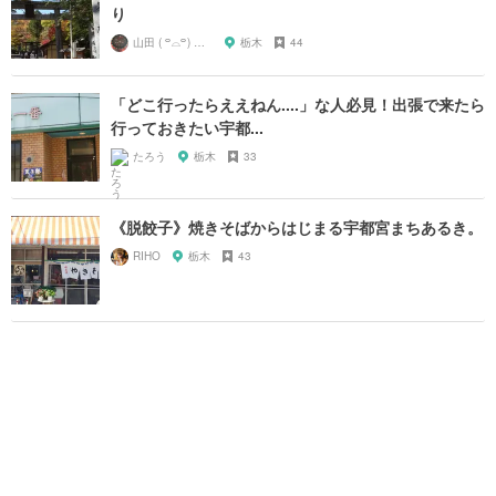
り
山田 ( ꒪⌓꒪) ストレンジ
栃木
44
「どこ行ったらええねん....」な人必見！出張で来たら
行っておきたい宇都...
たろう
栃木
33
《脱餃子》焼きそばからはじまる宇都宮まちあるき。
RIHO
栃木
43