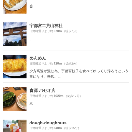
🥟
宇都宮二荒山神社
370m
日野町通りより約
（徒歩7分）
、
めんめん
120m
日野町通りより約
（徒歩2分）
夕方高速が混む為、宇都宮餃子を食べてゆっくり帰ろうという
事になり、来店。...
青源 パセオ店
1020m
日野町通りより約
（徒歩17分）
🥟
dough-doughnuts
840m
日野町通りより約
（徒歩15分）