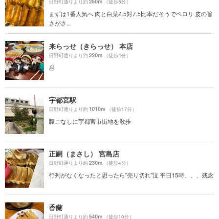
250m
日野町通りより約
（徒歩5分）
まずは1番人気へ 肉と白菜2.5対7.5比率だそうでペロリ 皮の旨
さがさ...
来らっせ（きらっせ） 本店
220m
日野町通りより約
（徒歩4分）
🥟
宇都宮駅
1010m
日野町通りより約
（徒歩17分）
腹ごなしに宇都宮市街地を散歩
正嗣（まさし） 宮島店
230m
日野町通りより約
（徒歩4分）
行列がなくなったと思ったら"売り切れ"泣 平日15時、、、残念
香蘭
540m
日野町通りより約
（徒歩10分）