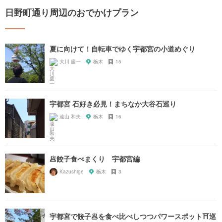
日野町通り周辺のおでかけプラン
夏に向けて！自転車でゆく宇都宮の小道めぐり
大川 慶一
栃木
15
宇都宮 石好き必見！まちなか大谷石巡り
遠山 和夫
栃木
16
🥟餃子食べまくり 宇都宮編
Kazushige
栃木
3
宇都宮で餃子🥟を食べ比べしつつパワースポット⛩巡