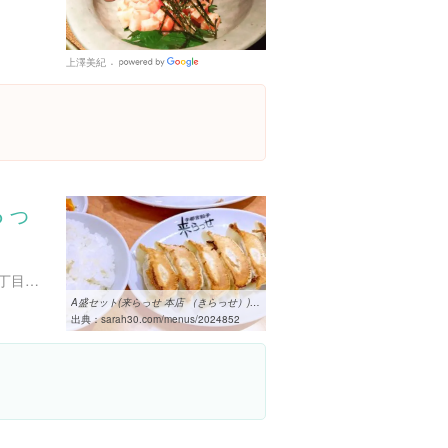
上澤美紀
Google
Places
らっ
栃木県宇都宮市馬場通り２丁目３-１２ ＭＥＧＡドン・キホーテ ラパーク宇都宮店 地下１階
A盛セット(来らっせ 本店 （きらっせ）)の口コミ一覧 | おいしい一皿が ...
出典：
sarah30.com/menus/2024852