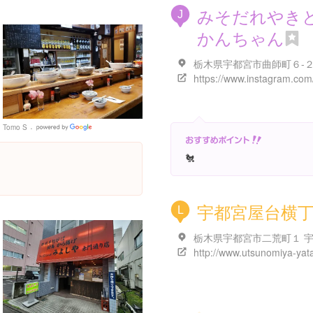
みそだれやき
J
かんちゃん
栃木県宇都宮市曲師町６-
Tomo S
Google
Places
🐔
宇都宮屋台横
L