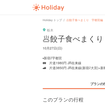
Holiday トップ
🥟餃子食べまくり 宇都宮編
栃木
🥟餃子食べまく
10月27日(日)
▪︎新宿⇄宇都宮
🚃 片道1980円 JR在来線
🚄 片道3850円 JR在来線(新宿⇄大宮)+
プランの
このプランの行程