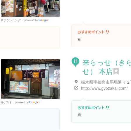
Kプランニング
Google
Places
🏮
来らっせ（き
H
せ） 本店
http://www.gyozakai.com/
Go 713
Google
Places
🥟