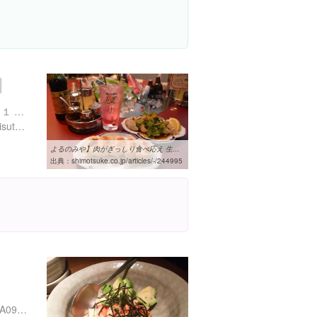
栃木県宇都宮市池上町１-１１ １Ｆ
https://bariron-ec.team-barisuta.com/
よるのみや】肉がぎっしり食べ応え 生きてる餃子バリス｜とちぎフード ...
出典：
shimotsuke.co.jp/articles/-/244995
１
https://tabelog.com/tochigi/A0901/A090101/9009429/