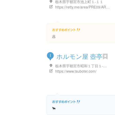
栃木県宇都宮市池上町１-１１
https://retty.me/area/PRE09/ARE59/SUB5901/100001599141/
🥟
ホルモン屋 壺亭
I
栃木県宇都宮市昭和１丁目１-２１
https://www.tsubotei.com/
🐂