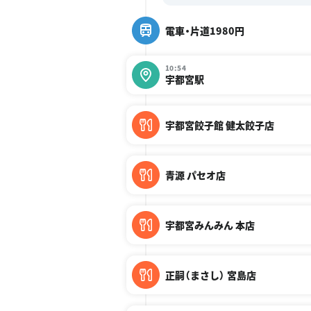
電車・片道1980円
10:54
宇都宮駅
宇都宮餃子館 健太餃子店
青源 パセオ店
宇都宮みんみん 本店
正嗣（まさし） 宮島店