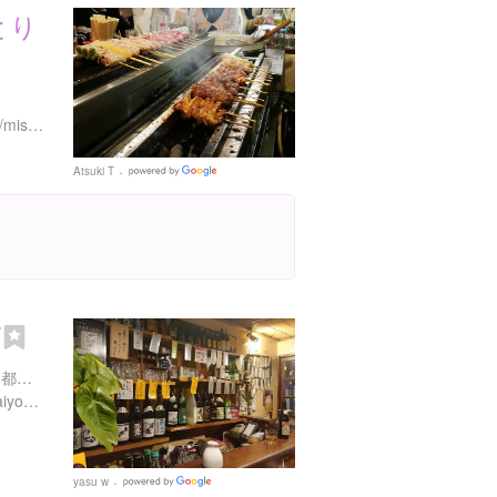
とり
２
https://www.instagram.com/misodareyakitorikanchan/
Atsuki T
Google
Places
丁
栃木県宇都宮市二荒町１ 宇都宮屋台横丁
http://www.utsunomiya-yataiyokocho.com/
yasu w
Google