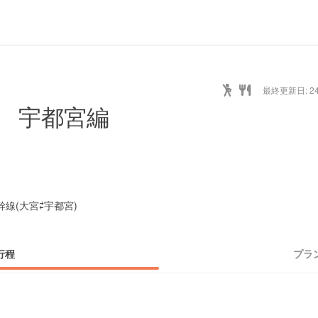
最終更新日: 24/
り 宇都宮編
新幹線(大宮⇄宇都宮)
行程
プラ