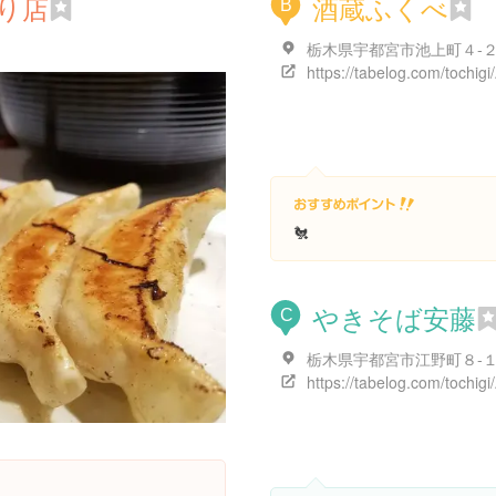
り店
酒蔵ふくべ
B
栃木県宇都宮市池上町４-
🐔
やきそば安藤
C
栃木県宇都宮市江野町８-