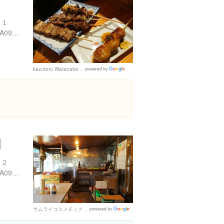
２１
https://tabelog.com/tochigi/A0901/A090101/9001309/
kazuteru Watanabe
Google
Places
１２
https://tabelog.com/tochigi/A0901/A090101/9001449/
サムライコスメチック
Google
Places