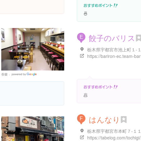
🍜
餃子のバリス
E
香蘭
Google
Places
🥟
はんなり
F
栃木県宇都宮市本町７-１