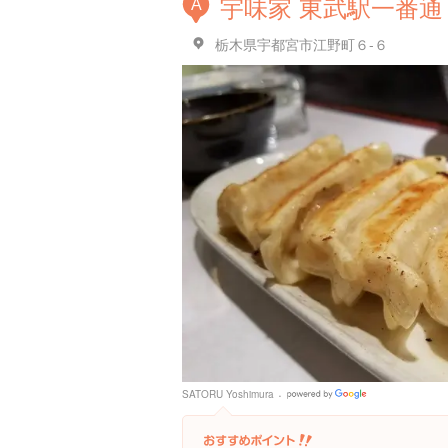
宇味家 東武駅一番通
A
栃木県宇都宮市江野町６-６
SATORU Yoshimura
Google
Places