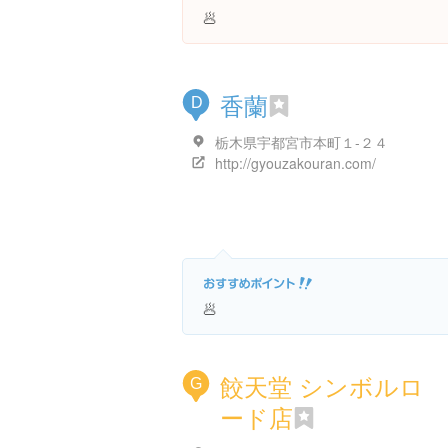
🥟
香蘭
D
栃木県宇都宮市本町１-２４
http://gyouzakouran.com/
🥟
餃天堂 シンボルロ
G
ード店