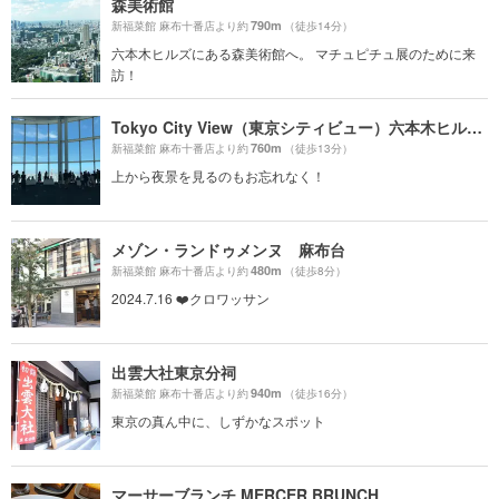
森美術館
790m
新福菜館 麻布十番店より約
（徒歩14分）
六本木ヒルズにある森美術館へ。 マチュピチュ展のために来
訪！
Tokyo City View（東京シティビュー）六本木ヒルズ展望台
760m
新福菜館 麻布十番店より約
（徒歩13分）
上から夜景を見るのもお忘れなく！
メゾン・ランドゥメンヌ 麻布台
480m
新福菜館 麻布十番店より約
（徒歩8分）
2024.7.16 ❤️クロワッサン
出雲大社東京分祠
940m
新福菜館 麻布十番店より約
（徒歩16分）
東京の真ん中に、しずかなスポット
マーサーブランチ MERCER BRUNCH