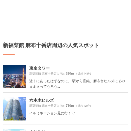
新福菜館 麻布十番店周辺の人気スポット
東京タワー
820m
新福菜館 麻布十番店より約
（徒歩14分）
近くにあったはずなのに、 駅から直結、麻布台ヒルズにその
まま入ってうろう...
六本木ヒルズ
710m
新福菜館 麻布十番店より約
（徒歩12分）
イルミネーション見に行く♡