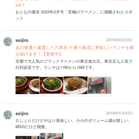
vol.1
おとなの週末 2023年2月号「至極のラーメン」に掲載されたスポ
ット
seijiro
2015年6月23日
あの食通と厳選した六本木/十番の最高に美味しいランチを載
せ続けます！【更新中】
京都で大人気のブラックラーメンの東京進出店。東京店も人気で
行列必至です。ランチは11時から15時です。
seijiro
2018年5月23日
久しぶりだけどやはり美味しい。小小のボリューム感が嬉しい。
MSGだけど我慢。