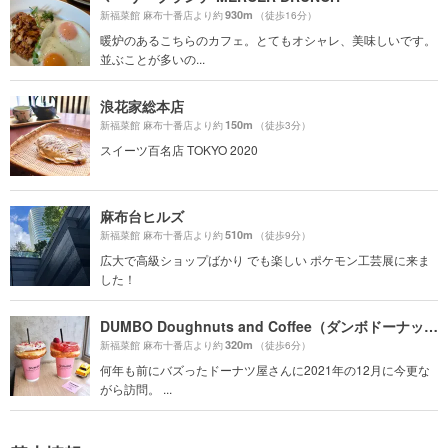
930m
新福菜館 麻布十番店より約
（徒歩16分）
暖炉のあるこちらのカフェ。とてもオシャレ、美味しいです。
並ぶことが多いの...
浪花家総本店
150m
新福菜館 麻布十番店より約
（徒歩3分）
スイーツ百名店 TOKYO 2020
麻布台ヒルズ
510m
新福菜館 麻布十番店より約
（徒歩9分）
広大で高級ショップばかり でも楽しい ポケモン工芸展に来ま
した！
DUMBO Doughnuts and Coffee（ダンボドーナッツ＆コーヒー）
320m
新福菜館 麻布十番店より約
（徒歩6分）
何年も前にバズったドーナツ屋さんに2021年の12月に今更な
がら訪問。 ...