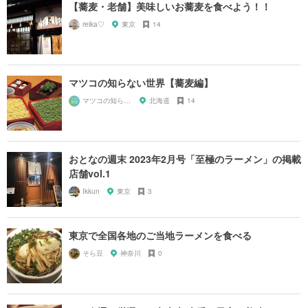
【蕎麦・老舗】美味しいお蕎麦を食べよう！！
reika♡
東京
14
マツコの知らない世界【蕎麦編】
マツコの知らない世界マニア
北海道
14
おとなの週末 2023年2月号「至極のラーメン」の掲載
店舗vol.1
Ikkun
東京
3
東京で全国各地のご当地ラーメンを食べる
そら豆
神奈川
0