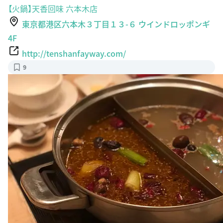
【火鍋】天香回味 六本木店
東京都港区六本木３丁目１３-６ ウインドロッポンギ
4F
http://tenshanfayway.com/
9