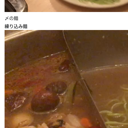
〆の麺
練り込み麺