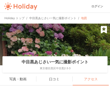
ログイン
Holiday トップ
中目黒あじさい一気に撮影ポイント
地図
中目黒あじさい一気に撮影ポイント
東京都目黒区中目黒2-3-3
写真・動画
口コミ
アクセス