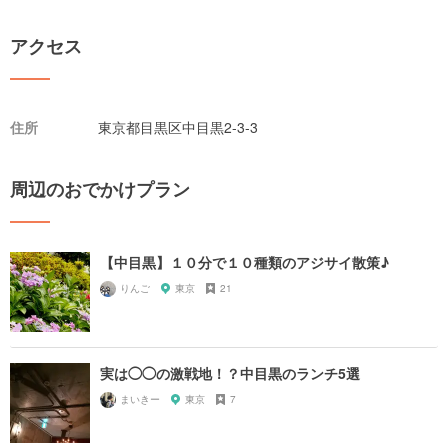
アクセス
住所
東京都目黒区中目黒2-3-3
周辺のおでかけプラン
【中目黒】１０分で１０種類のアジサイ散策♪
りんご
東京
21
実は◯◯の激戦地！？中目黒のランチ5選
まいきー
東京
7