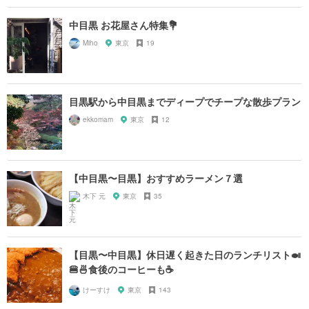
中目黒 お花屋さん特集💐
Miho
東京
19
目黒駅から中目黒までディープでチープな散歩プラン
ekkomam
東京
12
【中目黒〜目黒】おすすめラーメン７選
木下 元
東京
35
【目黒〜中目黒】休日遅く起きた日のランチリスト🍛
🍔🍜食後のコーヒーも☕️
けーすけ
東京
143