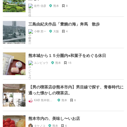
佐竹 信彦
熊本
8
三島由紀夫作品「豊饒の海」奔馬 散歩
小柳 恵一
大阪
4
熊本城から１５分圏内⭐︎和菓子をめぐる休日
ユンピョウ
熊本
15
【男の喫茶店@熊本市内】男目線で探す、青春時代に
通った懐かしの喫茶店。
KAB 熊本朝日放送
熊本
6
熊本市内の、美味し〜いお店
タケノコ
熊本
6