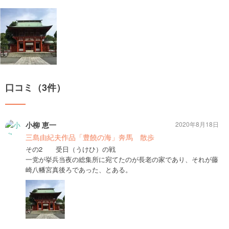
口コミ（3件）
小柳 恵一
2020年8月18日
三島由紀夫作品「豊饒の海」奔馬 散歩
その2 受日（うけひ）の戦
一党が挙兵当夜の総集所に宛てたのが長老の家であり、それが藤
崎八幡宮真後ろであった、とある。