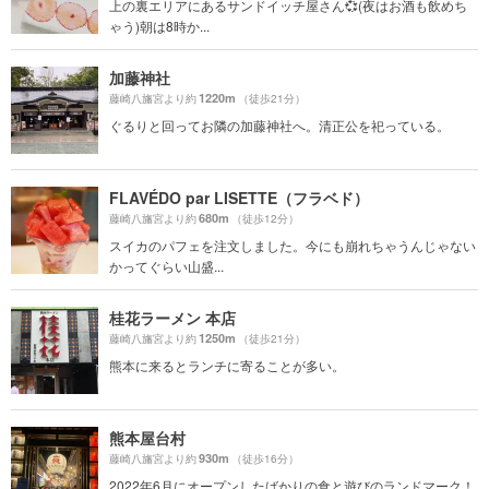
上の裏エリアにあるサンドイッチ屋さん💞(夜はお酒も飲めち
ゃう)朝は8時か...
加藤神社
1220m
藤崎八旛宮より約
（徒歩21分）
ぐるりと回ってお隣の加藤神社へ。清正公を祀っている。
FLAVÉDO par LISETTE（フラベド）
680m
藤崎八旛宮より約
（徒歩12分）
スイカのパフェを注文しました。今にも崩れちゃうんじゃない
かってぐらい山盛...
桂花ラーメン 本店
1250m
藤崎八旛宮より約
（徒歩21分）
熊本に来るとランチに寄ることが多い。
熊本屋台村
930m
藤崎八旛宮より約
（徒歩16分）
2022年6月にオープンしたばかりの食と遊びのランドマーク！