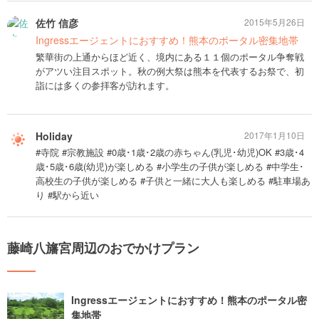
佐竹 信彦
2015年5月26日
Ingressエージェントにおすすめ！熊本のポータル密集地帯
繁華街の上通からほど近く、境内にある１１個のポータル争奪戦
がアツい注目スポット。秋の例大祭は熊本を代表するお祭で、初
詣には多くの参拝客が訪れます。
Holiday
2017年1月10日
#寺院 #宗教施設 #0歳･1歳･2歳の赤ちゃん(乳児･幼児)OK #3歳･4
歳･5歳･6歳(幼児)が楽しめる #小学生の子供が楽しめる #中学生･
高校生の子供が楽しめる #子供と一緒に大人も楽しめる #駐車場あ
り #駅から近い
藤崎八旛宮周辺のおでかけプラン
Ingressエージェントにおすすめ！熊本のポータル密
集地帯