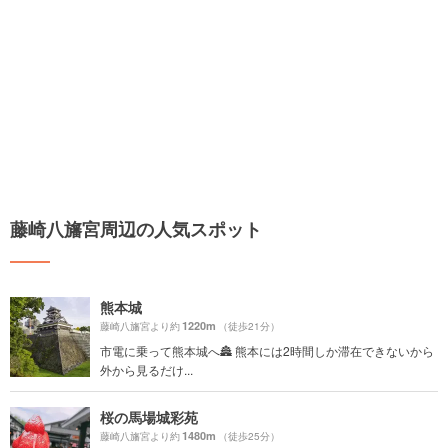
藤崎八旛宮周辺の人気スポット
熊本城
1220m
藤崎八旛宮より約
（徒歩21分）
市電に乗って熊本城へ🏯 熊本には2時間しか滞在できないから
外から見るだけ...
桜の馬場城彩苑
1480m
藤崎八旛宮より約
（徒歩25分）