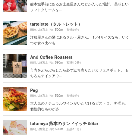
熊本城手前にあるお土産屋さんなどが入った場所。 美味しい
ソフトクリームを...
tartelette（タルトレット）
500m
藤崎八旛宮より約
（徒歩9分）
洋服屋さんの隣にあるタルト屋さん。 1／4サイズなら、いく
つか食べ比べも...
And Coffee Roasters
590m
藤崎八旛宮より約
（徒歩10分）
市内をぶらぶらしたら必ず立ち寄りたいカフェスポット。 も
ちろんテイクアウ...
Peg
520m
藤崎八旛宮より約
（徒歩9分）
大人気のナチュラルワインがいただけるビストロ。 料理も、
個性的なものが多...
tatomiya 熊本のサンドイッチ＆Bar
590m
藤崎八旛宮より約
（徒歩10分）