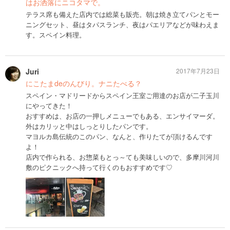
はお洒落にニコタマで。
テラス席も備えた店内では総菜も販売。朝は焼き立てパンとモー
ニングセット、昼はタパスランチ、夜はパエリアなどが味わえま
す。スペイン料理。
Juri
2017年7月23日
にこたまdeのんびり。ナニたべる？
スペイン・マドリードからスペイン王室ご用達のお店が二子玉川
にやってきた！
おすすめは、お店の一押しメニューでもある、エンサイマーダ。
外はカリッと中はしっとりしたパンです。
マヨルカ島伝統のこのパン、なんと、作りたてが頂けるんです
よ！
店内で作られる、お惣菜もとっ～ても美味しいので、多摩川河川
敷のピクニックへ持って行くのもおすすめです♡