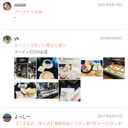
chiiiiii
2021年9月19日
チーズケーキ🧀
*
yh
2018年2月4日
モーニング🥐パン屋さん巡り
スペイン🇪🇸のお店
よっしー
2017年8月27日
【二子玉川・等々力】御朱印めぐり(7ヶ所1日コース)ランチ