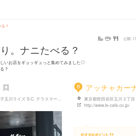
べる？
公開: 17
びり。ナニたべる？
しいお店をギュッギュっと集めてみました♡
る？
）
アッチャカー
B
東京都世田谷区玉川１丁目１４-１ 二子玉川ライズ S.C. テラスマーケット 2F
http://www.le-cafe.co.jp/