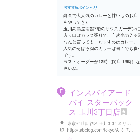
鎌倉で大人気のカレーと甘いものお店
もやってきた！
玉川高島屋南館7階のサウスガーデン
入り口はガラス張りで、自然光の入る
なんと言っても、おすすめはカレー。
人気のそぼろ肉のカリーは何回でも食
です。
ラストオーダーが18時（閉店:19時
さいね。
インスパイアード
E
バイ スターバック
ス 玉川3丁目店
東京都世田谷区 玉川3-34-2 リオ・ヴェルテ 1F
http://tabelog.com/tokyo/A1317/A131708/13155027/