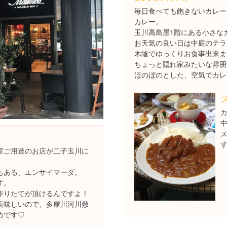
毎日食べても飽きないカレー
カレー。
玉川高島屋1階にある小さな
お天気の良い日は中庭のテラ
木陰でゆっくりお食事出来ま
ちょっと隠れ家みたいな雰囲
ほのぼのとした、空気でカレ
室ご用達のお店が二子玉川に
もある、エンサイマーダ。
す。
作りたてが頂けるんですよ！
美味しいので、多摩川河川敷
めです♡