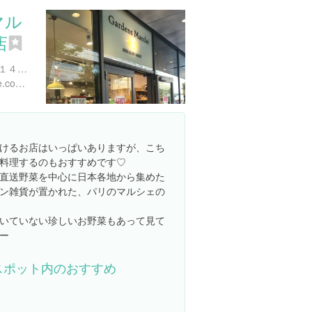
マル
店
東京都世田谷区玉川１丁目１４-１ 二子玉川ライズＳ.Ｃ. テラスマーケット 2F
http://www.gardens-marche.com/info/
けるお店はいっぱいありますが、こち
料理するのもおすすめです♡
直送野菜を中心に日本各地から集めた
ン雑貨が置かれた、パリのマルシェの
いていない珍しいお野菜もあって見て
ー
スポット内のおすすめ