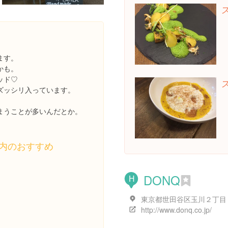
。
ます。
かも。
ッド♡
ズッシリ入っています。
まうことが多いんだとか。
。
内のおすすめ
DONQ
H
http://www.donq.co.jp/