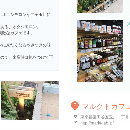
、オクシモロンが二子玉川に
にある、オクシモロン。
素敵なカフェです。
べに来たくなるやみつきの味
）なので、来店時は気をつけて下
マルクトカフ
F
http://markt-lab.jp/