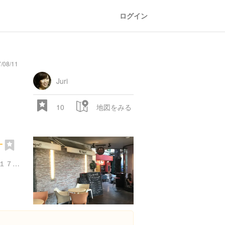
ログイン
/08/11
Juri
10
地図をみる
ナ
東京都世田谷区玉川３丁目１７-１ 高島屋