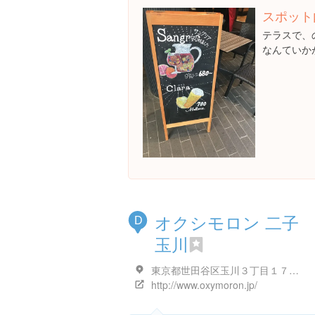
スポット
テラスで、
なんていか
オクシモロン 二子
D
玉川
東京都世田谷区玉川３丁目１７-１ 高島屋S.C本館 ３階
http://www.oxymoron.jp/