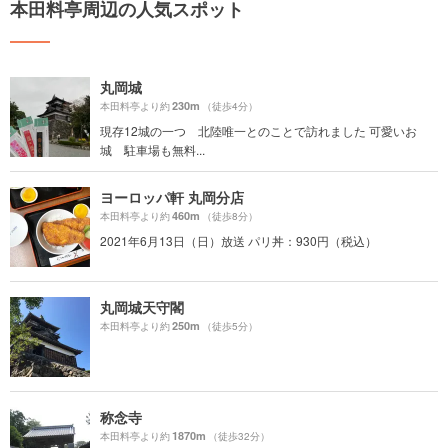
本田料亭周辺の人気スポット
丸岡城
230m
本田料亭より約
（徒歩4分）
現存12城の一つ 北陸唯一とのことで訪れました 可愛いお
城 駐車場も無料...
ヨーロッパ軒 丸岡分店
460m
本田料亭より約
（徒歩8分）
2021年6月13日（日）放送 パリ丼：930円（税込）
丸岡城天守閣
250m
本田料亭より約
（徒歩5分）
称念寺
1870m
本田料亭より約
（徒歩32分）