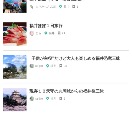
よりみちさんぽ
石川
3
福井ほぼ１日旅行
どら
福井
24
”子供が主役”だけど大人も楽しめる福井恐竜三昧
seijiro
福井
25
現存１２天守の丸岡城からの福井桜三昧
seijiro
福井
6