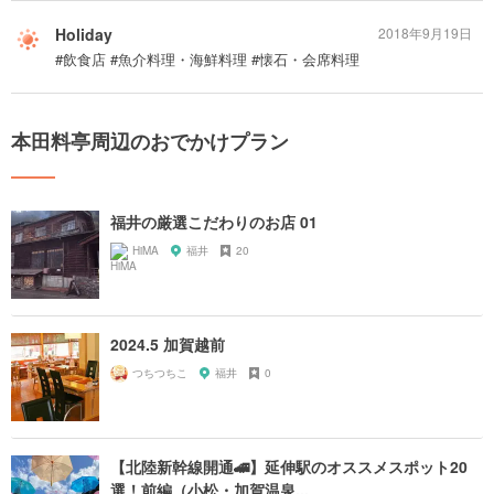
Holiday
2018年9月19日
#飲食店 #魚介料理・海鮮料理 #懐石・会席料理
本田料亭周辺のおでかけプラン
福井の厳選こだわりのお店 01
HiMA
福井
20
2024.5 加賀越前
つちつちこ
福井
0
【北陸新幹線開通🚄】延伸駅のオススメスポット20
選！前編（小松・加賀温泉...