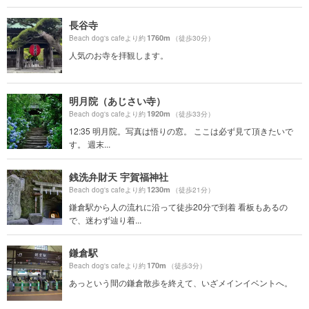
長谷寺
1760m
Beach dog's cafeより約
（徒歩30分）
人気のお寺を拝観します。
明月院（あじさい寺）
1920m
Beach dog's cafeより約
（徒歩33分）
12:35 明月院。写真は悟りの窓。 ここは必ず見て頂きたいで
す。 週末...
銭洗弁財天 宇賀福神社
1230m
Beach dog's cafeより約
（徒歩21分）
鎌倉駅から人の流れに沿って徒歩20分で到着 看板もあるの
で、迷わず辿り着...
鎌倉駅
170m
Beach dog's cafeより約
（徒歩3分）
あっという間の鎌倉散歩を終えて、いざメインイベントへ。