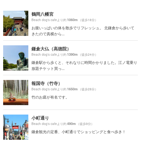
鶴岡八幡宮
1060m
Beach dog's cafeより約
（徒歩18分）
お腹いっぱいの体を散歩でリフレッシュ。 北鎌倉から歩いて
きたので真横から...
鎌倉大仏（高徳院）
1390m
Beach dog's cafeより約
（徒歩24分）
鎌倉駅から歩くと、それなりに時間かかりました。江ノ電乗り
放題チケット買っ...
報国寺（竹寺）
1650m
Beach dog's cafeより約
（徒歩28分）
竹のお庭が有名です。
小町通り
490m
Beach dog's cafeより約
（徒歩9分）
鎌倉観光の定番、小町通りでショッピングと食べ歩き！