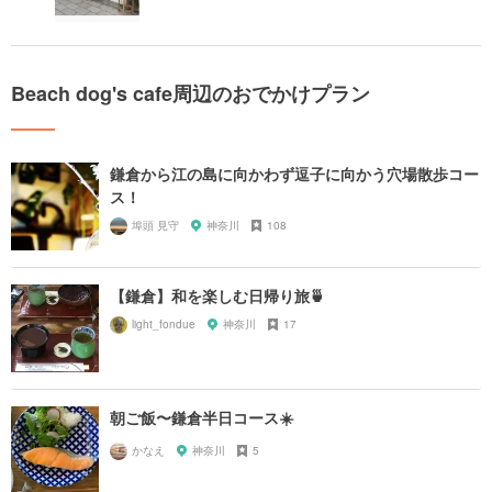
Beach dog's cafe周辺のおでかけプラン
鎌倉から江の島に向かわず逗子に向かう穴場散歩コー
ス！
埠頭 見守
神奈川
108
【鎌倉】和を楽しむ日帰り旅🍵
light_fondue
神奈川
17
朝ご飯〜鎌倉半日コース☀️
かなえ
神奈川
5