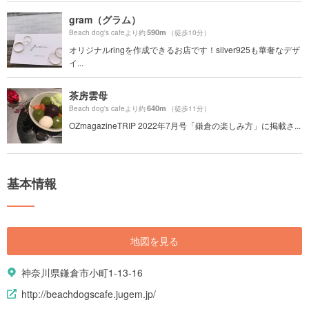
gram（グラム）
590m
Beach dog's cafeより約
（徒歩10分）
オリジナルringを作成できるお店です！silver925も華奢なデザ
イ...
茶房雲母
640m
Beach dog's cafeより約
（徒歩11分）
OZmagazineTRIP 2022年7月号「鎌倉の楽しみ方」に掲載さ...
基本情報
地図を見る
神奈川県鎌倉市小町1-13-16
http://beachdogscafe.jugem.jp/