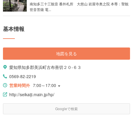
南知多三十三観音 番外札所 大慈山 岩屋寺奥之院 本尊：聖観
世音菩薩 電...
基本情報
地図を見る
愛知県知多郡美浜町古布善切２０-６３
0569-82-2219
営業時間外
7:00～17:00
http://seikaiji.main.jp/hp/
Googleで検索