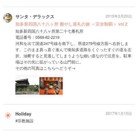
サンタ・デラックス
2015年3月20日
知多新四国八十八ヶ所 癒やし巡礼の旅 ＜完全制覇＞ vol.2
知多新四国八十八ヶ所第二十七番札所
電話番号：0569-82-2219
河和を出て国道247号線を南下し、県道279号線方面へ右折しま
す。このまま真っ直ぐ進んで南知多道路をくぐったすぐの道を左
折。油断すると見逃してしまうような細い道なので注意を。駐車
場はその先に拡がっている山門前に。
その他の写真はこちらへどうぞ→
Holiday
2017年1月10日
#宗教施設