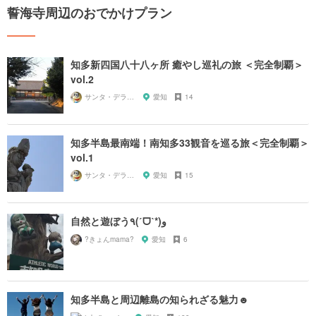
誓海寺周辺のおでかけプラン
知多新四国八十八ヶ所 癒やし巡礼の旅 ＜完全制覇＞
vol.2
サンタ・デラックス
愛知
14
知多半島最南端！南知多33観音を巡る旅＜完全制覇＞
vol.1
サンタ・デラックス
愛知
15
自然と遊ぼう٩(ˊᗜˋ*)و
?きょんmama?
愛知
6
知多半島と周辺離島の知られざる魅力☻