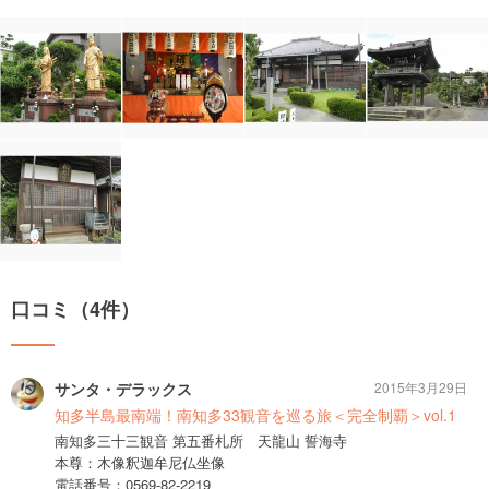
口コミ（4件）
サンタ・デラックス
2015年3月29日
知多半島最南端！南知多33観音を巡る旅＜完全制覇＞vol.1
南知多三十三観音 第五番札所 天龍山 誓海寺
本尊：木像釈迦牟尼仏坐像
電話番号：0569-82-2219