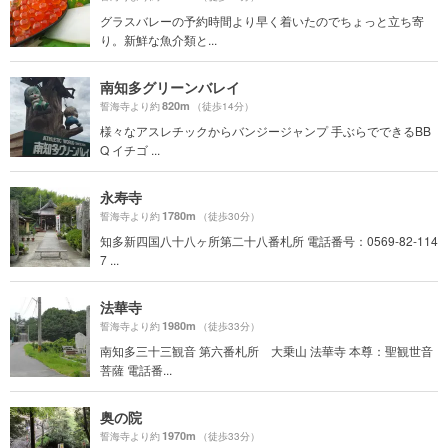
グラスバレーの予約時間より早く着いたのでちょっと立ち寄
り。新鮮な魚介類と...
南知多グリーンバレイ
820m
誓海寺より約
（徒歩14分）
様々なアスレチックからバンジージャンプ 手ぶらでできるBB
Q イチゴ ...
永寿寺
1780m
誓海寺より約
（徒歩30分）
知多新四国八十八ヶ所第二十八番札所 電話番号：0569-82-114
7 ...
法華寺
1980m
誓海寺より約
（徒歩33分）
南知多三十三観音 第六番札所 大乗山 法華寺 本尊：聖観世音
菩薩 電話番...
奥の院
1970m
誓海寺より約
（徒歩33分）