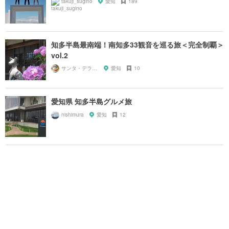
takuji_sugino
愛知
189
知多半島最南端！南知多33観音を巡る旅＜完全制覇＞
vol.2
サンタ・デラックス
愛知
10
愛知県 知多半島グルメ旅
nishimura
愛知
12