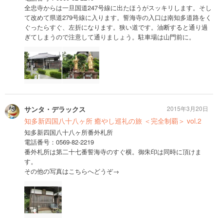
全忠寺からは一旦国道247号線に出たほうがスッキリします。そし
て改めて県道279号線に入ります。誓海寺の入口は南知多道路をく
ぐったらすぐ、左折になります。狭い道です。油断すると通り過
ぎてしまうので注意して通りましょう。駐車場は山門前に。
サンタ・デラックス
2015年3月20日
知多新四国八十八ヶ所 癒やし巡礼の旅 ＜完全制覇＞ vol.2
知多新四国八十八ヶ所番外札所
電話番号：0569-82-2219
番外札所は第二十七番誓海寺のすぐ横。御朱印は同時に頂けま
す。
その他の写真はこちらへどうぞ→