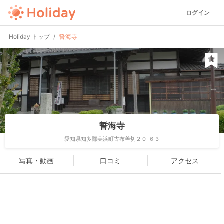
ログイン
Holiday トップ
誓海寺
誓海寺
愛知県知多郡美浜町古布善切２０-６３
写真・動画
口コミ
アクセス