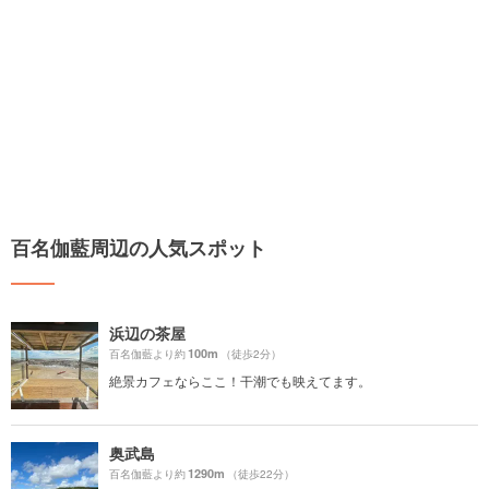
百名伽藍周辺の人気スポット
浜辺の茶屋
100m
百名伽藍より約
（徒歩2分）
絶景カフェならここ！干潮でも映えてます。
奥武島
1290m
百名伽藍より約
（徒歩22分）