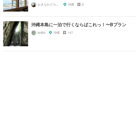
おきなわグルメガール🌺
沖縄
9
沖縄本島に一泊で行くならばこれっ！〜Bプラン
seijiro
沖縄
147