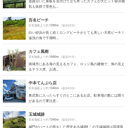
道路沿いに看板を見付けて立ち寄ったカフェが大ヒット😆雰囲
気も抜群で景色も...
百名ビーチ
1290m
百名伽藍より約
（徒歩22分）
白い砂浜が長く続くロングビーチがとても美しい天然ビーチ！
遠浅の海で干潮時...
カフェ風樹
1840m
百名伽藍より約
（徒歩31分）
南城市にある海の見えるカフェ。ロッジ風の建物で、海の見え
るテラス席、お洒...
中本てんぷら店
1340m
百名伽藍より約
（徒歩23分）
奥武島に入ったらすぐのとこにあるお店。駐車場の数には限り
があるので要注意...
玉城城跡
1340m
百名伽藍より約
（徒歩23分）
城門がハートの形をした歴史ある城跡❗️ この玉城城跡は琉球国