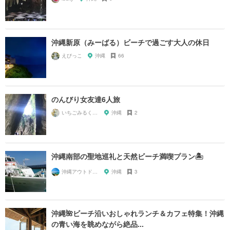
沖縄新原（みーばる）ビーチで過ごす大人の休日
えびっこ
沖縄
66
のんびり女友達6人旅
いちごみるく0707
沖縄
2
沖縄南部の聖地巡礼と天然ビーチ満喫プラン🏝
沖縄アウトドアマップ🗺
沖縄
3
沖縄🌺ビーチ沿いおしゃれランチ＆カフェ特集！沖縄
の青い海を眺めながら絶品...