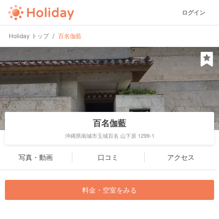
ログイン
Holiday トップ
百名伽藍
百名伽藍
沖縄県南城市玉城百名 山下原 1299-1
写真・動画
口コミ
アクセス
料金・空室をみる