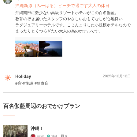
沖縄新原（みーばる）ビーチで過ごす大人の休日
沖縄南部に数少ない高級リゾートホテルがこの百名伽藍。
教育の行き届いたスタッフのやさしいおもてなしが心地良い
ラグジュアリーホテルです。こじんまりした小規模ホテルなので
まったりとくつろぎたい大人の為のホテルです。
Holiday
2025年12月12日
#宿泊施設 #飲食店
百名伽藍周辺のおでかけプラン
沖縄！
lucky
沖縄
0