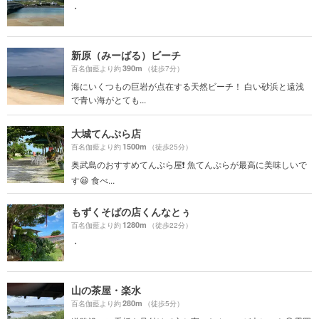
・
新原（みーばる）ビーチ
390m
百名伽藍より約
（徒歩7分）
海にいくつもの巨岩が点在する天然ビーチ！ 白い砂浜と遠浅
で青い海がとても...
大城てんぷら店
1500m
百名伽藍より約
（徒歩25分）
奥武島のおすすめてんぷら屋❗️ 魚てんぷらが最高に美味しいで
す😆 食べ...
もずくそばの店くんなとぅ
1280m
百名伽藍より約
（徒歩22分）
・
山の茶屋・楽水
280m
百名伽藍より約
（徒歩5分）