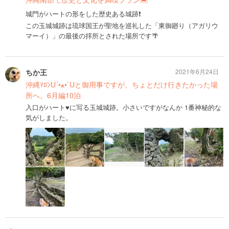
城門がハートの形をした歴史ある城跡❗️
この玉城城跡は琉球国王が聖地を巡礼した「東御廻り（アガリウ
マーイ）」の最後の拝所とされた場所です🌴
ちか王
2021年6月24日
沖縄ﾏﾛﾝU´•ﻌ•`Uと御用事ですが、ちょとだけ行きたかった場
所へ。6月編10泊
入口がハート♥️に写る玉城城跡。小さいですがなんか 1番神秘的な
気がしました。