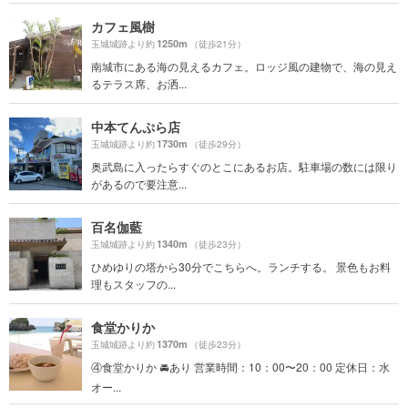
カフェ風樹
1250m
玉城城跡より約
（徒歩21分）
南城市にある海の見えるカフェ。ロッジ風の建物で、海の見え
るテラス席、お洒...
中本てんぷら店
1730m
玉城城跡より約
（徒歩29分）
奥武島に入ったらすぐのとこにあるお店。駐車場の数には限り
があるので要注意...
百名伽藍
1340m
玉城城跡より約
（徒歩23分）
ひめゆりの塔から30分でこちらへ。ランチする。 景色もお料
理もスタッフの...
食堂かりか
1370m
玉城城跡より約
（徒歩23分）
④食堂かりか 🚘あり 営業時間：10：00〜20：00 定休日：水
オー...