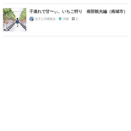
子連れで甘〜ぃ、いちご狩り 南部観光編（南城市）
息子と沖縄散歩
沖縄
2