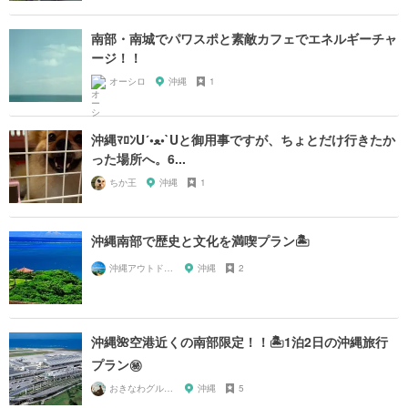
南部・南城でパワスポと素敵カフェでエネルギーチャ
ージ！！
オーシロ
沖縄
1
沖縄ﾏﾛﾝU´•ﻌ•`Uと御用事ですが、ちょとだけ行きたか
った場所へ。6...
ちか王
沖縄
1
沖縄南部で歴史と文化を満喫プラン🏝
沖縄アウトドアマップ🗺
沖縄
2
沖縄🌺空港近くの南部限定！！🏝1泊2日の沖縄旅行
プラン㊙️
おきなわグルメガール🌺
沖縄
5