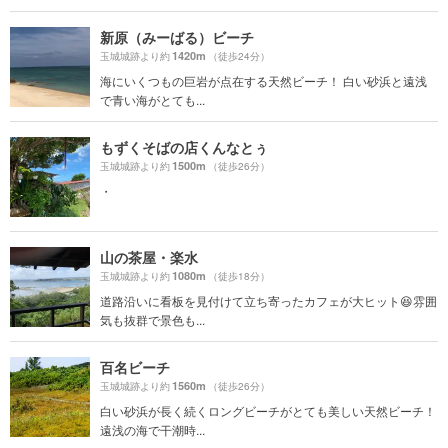
新原（みーばる）ビーチ
1420m
玉城城跡より約
（徒歩24分）
海にいくつもの巨岩が点在する天然ビーチ！ 白い砂浜と遠浅
で青い海がとても...
もずくそばの店くんなとぅ
1500m
玉城城跡より約
（徒歩26分）
・
山の茶屋・楽水
1080m
玉城城跡より約
（徒歩18分）
道路沿いに看板を見付けて立ち寄ったカフェが大ヒット😆雰囲
気も抜群で景色も...
百名ビーチ
1560m
玉城城跡より約
（徒歩26分）
白い砂浜が長く続くロングビーチがとても美しい天然ビーチ！
遠浅の海で干潮時...