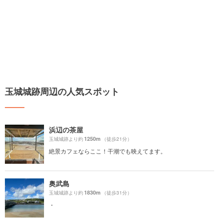
玉城城跡周辺の人気スポット
浜辺の茶屋
1250m
玉城城跡より約
（徒歩21分）
絶景カフェならここ！干潮でも映えてます。
奥武島
1830m
玉城城跡より約
（徒歩31分）
・