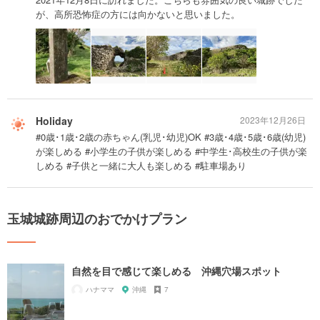
が、高所恐怖症の方には向かないと思いました。
Holiday
2023年12月26日
#0歳･1歳･2歳の赤ちゃん(乳児･幼児)OK #3歳･4歳･5歳･6歳(幼児)
が楽しめる #小学生の子供が楽しめる #中学生･高校生の子供が楽
しめる #子供と一緒に大人も楽しめる #駐車場あり
玉城城跡周辺のおでかけプラン
自然を目で感じて楽しめる 沖縄穴場スポット
ハナママ
沖縄
7