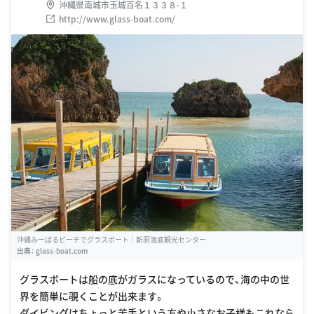
沖縄県南城市玉城百名１３３８-１
http://www.glass-boat.com/
沖縄みーばるビーチでグラスボート｜新原海底観光センター
出典：
glass-boat.com
グラスボートは船の底がガラスになっているので、海の中の世
界を簡単に覗くことが出来ます。
ダイビングはちょっと苦手という方や小さなお子様もこれなら