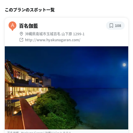
このプランのスポット一覧
百名伽藍
A
108
沖縄県南城市玉城百名 山下原 1299-1
http://www.hyakunagaran.com/
百名伽藍 - Hyakuna Garan | 沖縄リゾートホテル