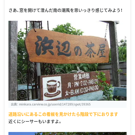
さあ、窓を開けて澄んだ南の潮風を思いっきり感じてみよう！
出典：
minkara.carview.co.jp/userid/147289/spot/39365
道路沿いにあるこの看板を見かけたら階段で下におります
近くにシーサーもいますよ。