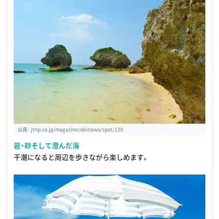
出典：
jtrip.co.jp/magazine/okinawa/spot/129
岩・砂そして澄んだ海
干潮になると周辺を歩きながら楽しめます。