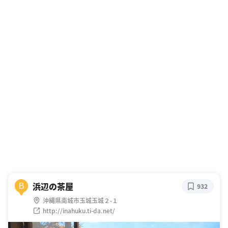
浜辺の茶屋
B
932
沖縄県南城市玉城玉城２-１
http://inahuku.ti-da.net/