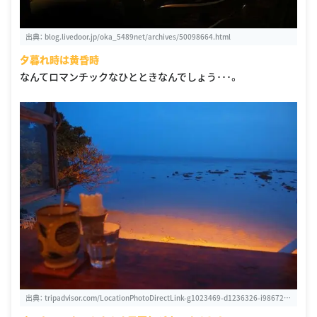
出典：
blog.livedoor.jp/oka_5489net/archives/50098664.html
夕暮れ時は黄昏時
なんてロマンチックなひとときなんでしょう･･･。
出典：
tripadvisor.com/LocationPhotoDirectLink-g1023469-d1236326-i986728
82-Hamabe_no_Chaya-Nanjo_Okinawa_Prefecture_Kyushu_Okinawa.html