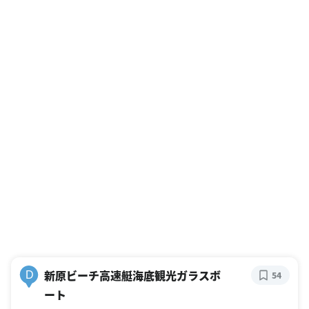
新原ビーチ高速艇海底観光ガラスボ
D
54
ート