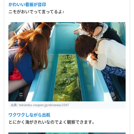
かわいい看板が目印
ニモがおいでって言ってるよ♪
出典：
tokutoku-coupon.jp/okinawa/3397
ワクワクしながら出航
とにかく海がきれいなのでよく観察できます。