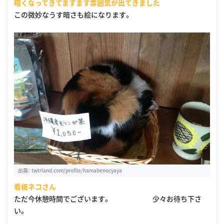
暗くなってきてますます雰囲気が出てきました
この微妙なうす暗さも絵になります。
出典：
twtrland.com/profile/hamabenocyaya
看板ネコさん
ただ今休憩時間でございます。 少々お待ち下さ
い。