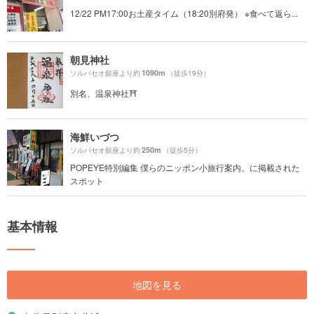
12/22 PM17:00お土産タイム（18:20別府発） ※食べて返ら...
朝見神社
1090m
ソルパセオ銀座より約
（徒歩19分）
別名、温泉神社⛩
海鮮いづつ
250m
ソルパセオ銀座より約
（徒歩5分）
POPEYE特別編集 僕らのニッポン小旅行案内。に掲載された
スポット
基本情報
地図を見る