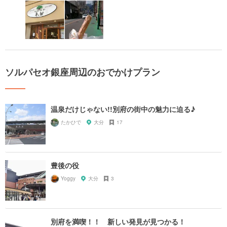
ソルパセオ銀座周辺のおでかけプラン
温泉だけじゃない!!別府の街中の魅力に迫る♪
たかひで
大分
17
豊後の役
Yoggy
大分
3
別府を満喫！！ 新しい発見が見つかる！