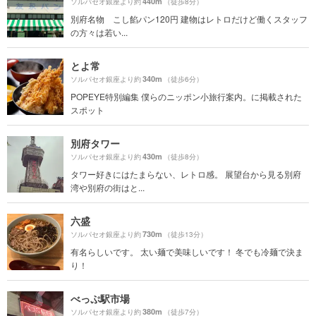
440m
ソルパセオ銀座より約
（徒歩8分）
別府名物 こし餡パン120円 建物はレトロだけど働くスタッフ
の方々は若い...
とよ常
340m
ソルパセオ銀座より約
（徒歩6分）
POPEYE特別編集 僕らのニッポン小旅行案内。に掲載された
スポット
別府タワー
430m
ソルパセオ銀座より約
（徒歩8分）
タワー好きにはたまらない、レトロ感。 展望台から見る別府
湾や別府の街はと...
六盛
730m
ソルパセオ銀座より約
（徒歩13分）
有名らしいです。 太い麺で美味しいです！ 冬でも冷麺で決ま
り！
べっぷ駅市場
380m
ソルパセオ銀座より約
（徒歩7分）