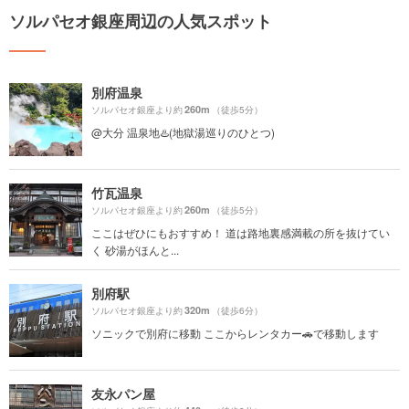
ソルパセオ銀座周辺の人気スポット
別府温泉
260m
ソルパセオ銀座より約
（徒歩5分）
@大分 温泉地♨️(地獄湯巡りのひとつ)
竹瓦温泉
260m
ソルパセオ銀座より約
（徒歩5分）
ここはぜひにもおすすめ！ 道は路地裏感満載の所を抜けてい
く 砂湯がほんと...
別府駅
320m
ソルパセオ銀座より約
（徒歩6分）
ソニックで別府に移動 ここからレンタカー🚗で移動します
友永パン屋