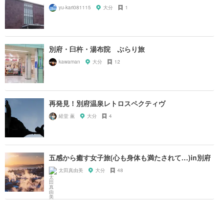
yu-kari081115
大分
1
別府・臼杵・湯布院 ぶらり旅
kawaman
大分
12
再発見！別府温泉レトロスペクティヴ
経堂 薫
大分
4
五感から癒す女子旅(心も身体も満たされて…)in別府
太田真由美
大分
48