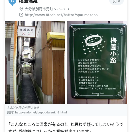
梅園温泉
D
8
大分県別府市元町５-５-２３
http://www.8toch.net/hatto/?sp=umezono
えんど久子の別府大好き！
出典：
happyendo.net/beppudaisuki-1.html
「こんなところに温泉が有るの?!」と思わず疑ってしまいそうで
すが、路地前にはしっかり看板が出ています♪