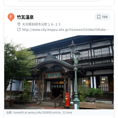
竹瓦温泉
F
759
大分県別府市元町１６-２３
http://www.city.beppu.oita.jp/01onsen/02shiei/04takega
wara/takegawara.html
出典：
hama69.at.webry.info/200809/article_32.html