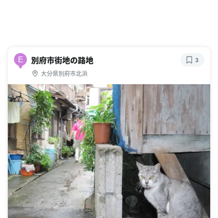
別府市街地の路地
E
3
大分県別府市北浜