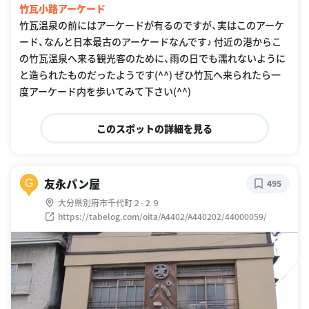
竹瓦小路アーケード
竹瓦温泉の前にはアーケードが有るのですが、実はこのアーケ
ード、なんと日本最古のアーケードなんです♪ 付近の港からこ
の竹瓦温泉へ来る観光客のために、雨の日でも濡れないように
と造られたものだったようです(^^) ぜひ竹瓦へ来られたら一
度アーケード内を歩いてみて下さい(^^)
このスポットの詳細を見る
友永パン屋
G
495
大分県別府市千代町２-２９
https://tabelog.com/oita/A4402/A440202/44000059/