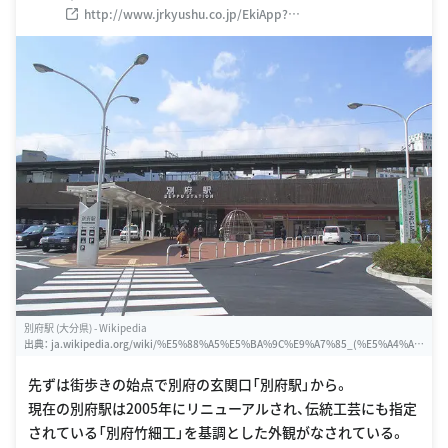
http://www.jrkyushu.co.jp/EkiApp?
LISTID=502&EKI=91205230
別府駅 (大分県) - Wikipedia
出典：
ja.wikipedia.org/wiki/%E5%88%A5%E5%BA%9C%E9%A7%85_(%E5%A4%A
7%E5%88%86%E7%9C%8C)
先ずは街歩きの始点で別府の玄関口「別府駅」から。
現在の別府駅は2005年にリニューアルされ、伝統工芸にも指定
されている「別府竹細工」を基調とした外観がなされている。