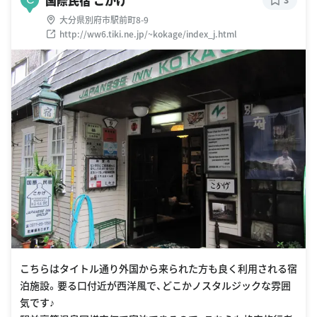
大分県別府市駅前町8-9
http://ww6.tiki.ne.jp/~kokage/index_j.html
こちらはタイトル通り外国から来られた方も良く利用される宿
泊施設。要る口付近が西洋風で、どこかノスタルジックな雰囲
気です♪