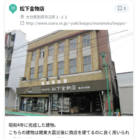
松下金物店
H
3
大分県別府市元町１-２２
http://www.coara.or.jp/~yuki/beppu/muramatu/beppu01
9.htm
昭和4年に完成した建物。
こちらの建物は関東大震災後に商店を建てるのに良く用いられ