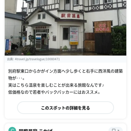
出典：
4travel.jp/travelogue/10080471
別府駅東口からかがイン方面へ少し歩くと右手に西洋風の建築
物が･･･。
実はこちら温泉を楽しむことが出来る旅館なんです♪
低価格なので若者やバックパッカーにはおススメ。
このスポットの詳細を見る
国際民宿 こかげ
C
3