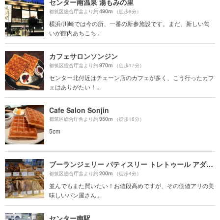
センター南温泉 湯もみの里
490m
都筑区総合庁舎より約
（徒歩9分）
横浜/川崎では今の所、一番の新参施設です。まだ、新しい匂
いが館内あちこち...
カフェサロンソンジン
970m
都筑区総合庁舎より約
（徒歩17分）
センター北付近はチェーン店のカフェが多く、こう行ったカフ
ェはありがたい！...
Cafe Salon Sonjin
950m
都筑区総合庁舎より約
（徒歩16分）
5cm
ブーランジェリー パティスリー トレトゥール アダチ（Boulangerie Patisserie Traiteur ADACHI）
200m
都筑区総合庁舎より約
（徒歩4分）
並んでもまた買いたい！お値段高めですが、その価値アリの美
味しいパン屋さん...
センター南駅