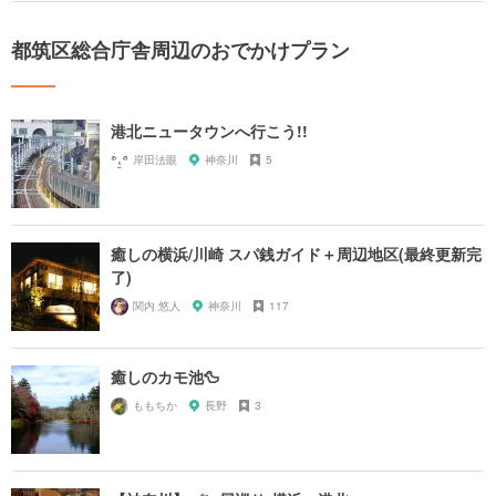
都筑区総合庁舎周辺のおでかけプラン
港北ニュータウンへ行こう!!
岸田法眼
神奈川
5
癒しの横浜/川崎 スパ銭ガイド＋周辺地区(最終更新完
了)
関内 悠人
神奈川
117
癒しのカモ池🦆
ももちか
長野
3