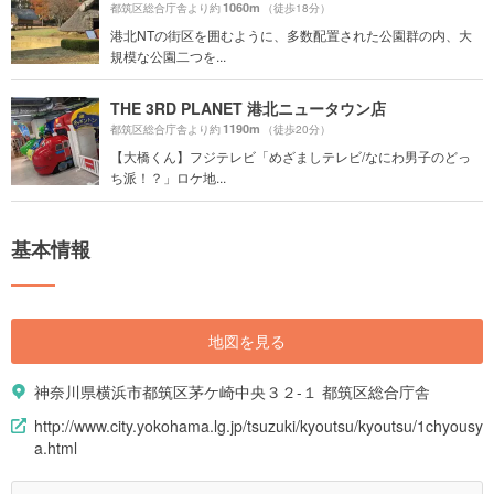
1060m
都筑区総合庁舎より約
（徒歩18分）
港北NTの街区を囲むように、多数配置された公園群の内、大
規模な公園二つを...
THE 3RD PLANET 港北ニュータウン店
1190m
都筑区総合庁舎より約
（徒歩20分）
【大橋くん】フジテレビ「めざましテレビ/なにわ男子のどっ
ち派！？」ロケ地...
基本情報
地図を見る
神奈川県横浜市都筑区茅ケ崎中央３２-１ 都筑区総合庁舎
http://www.city.yokohama.lg.jp/tsuzuki/kyoutsu/kyoutsu/1chyousy
a.html