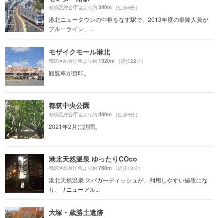
340m
都筑区総合庁舎より約
（徒歩6分）
港北ニュータウンの中枢をなす駅で、2013年度の乗降人員が
ブルーライン、...
モザイクモール港北
1320m
都筑区総合庁舎より約
（徒歩22分）
観覧車が目印。
都筑中央公園
480m
都筑区総合庁舎より約
（徒歩9分）
2021年2月に訪問。
港北天然温泉 ゆったりCOco
760m
都筑区総合庁舎より約
（徒歩13分）
港北天然温泉 スパガーディッシュが、利用しやすい値段にな
り、リニューアル...
大塚・歳勝土遺跡