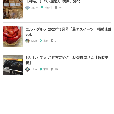
【神奈川】パン屋巡り:横浜、港北
はにゃ
神奈川
19
エル・グルメ 2023年3月号「最旬スイーツ」掲載店舗
vol.1
Ikkun
東京
0
おいしくて☺︎ お財布にやさしい焼肉屋さん【随時更
新】
chiho
東京
16