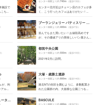
740m
）
センター南駅より約
（徒歩13分）
参施設で
センター北付近はチェーン店のカフェが多
ち...
く、こう行ったカフェはありがたい！...
ブーランジェリー パティスリー トレトゥール アダチ（Boulangerie Patisserie Traiteur ADACHI）
）
400m
センター南駅より約
（徒歩7分）
並んでもまた買いたい！お値段高めです
が、その価値アリの美味しいパン屋さん...
都筑中央公園
550m
分）
センター南駅より約
（徒歩10分）
2021年2月に訪問。
o
大塚・歳勝土遺跡
800m
）
センター南駅より約
（徒歩14分）
ュが、利
港北NTの街区を囲むように、多数配置さ
ル...
れた公園群の内、大規模な公園二つを...
THE 3RD PLANET 港北ニュータウン店
BASCULE
400m
センター南駅より約
（徒歩7分）
）