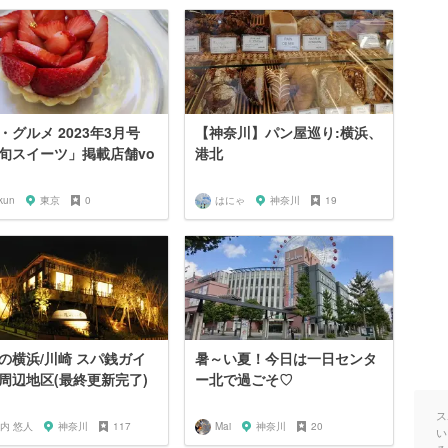
・グルメ 2023年3月号
【神奈川】パン屋巡り:横浜、
旬スイーツ」掲載店舗vo
港北
kun
東京
0
はにゃ
神奈川
19
の横浜/川崎 スパ銭ガイ
暑～い夏！今日は一日センタ
周辺地区(最終更新完了)
ー北で過ごそ♡
ス
内 悠人
神奈川
117
Mai
神奈川
20
い