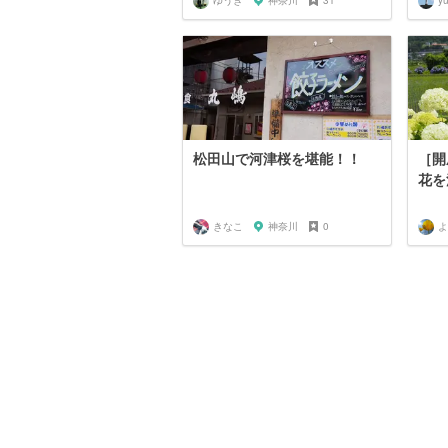
ゆうき
神奈川
31
y
松田山で河津桜を堪能！！
［開
花を
きなこ
神奈川
0
よ