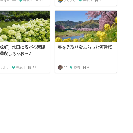
ummyyummy
神奈川
13
よしよし
神奈川
22
成町］水田に広がる紫陽
春を先取り🌸ふらっと河津桜
満喫しちゃお～♪
しよし
神奈川
11
er
静岡
4