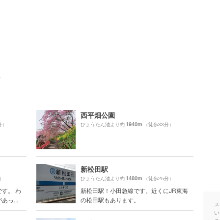
ト
西平畑公園
1940m
分）
ひょうたん池より約
（徒歩33分）
新松田駅
1480m
）
ひょうたん池より約
（徒歩25分）
す。 わ
新松田駅！小田急線です。近くにJR東海
っ...
の松田駅もあります。
ス
い