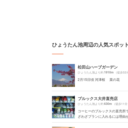
ひょうたん池周辺の人気スポッ
松田山ハーブガーデン
1910m
ひょうたん池より約
（徒歩32
2月15日頃 河津桜 菜の花
ブルックス大井直売店
630m
ひょうたん池より約
（徒歩11分
コーヒーのブルックスの直売所で
ざわざプランに入れるには理由があ