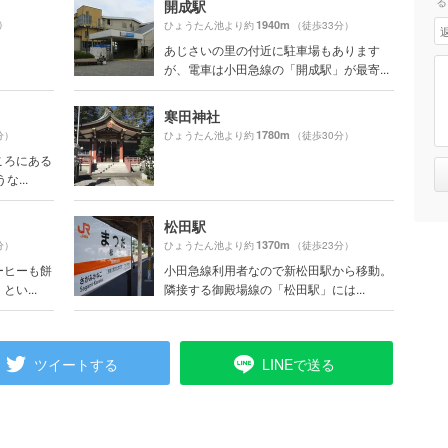
る
開成駅
）
1940m
ひょうたん池より約
（徒歩33分）
あじさいの里の付近に駐車場もあります
が、電車は小田急線の「開成駅」が最寄...
寒田神社
1780m
分）
ひょうたん池より約
（徒歩30分）
ころにある
...
松田駅
1370m
分）
ひょうたん池より約
（徒歩23分）
ーヒーも餅
小田急線利用者なので新松田駅から移動。
い...
隣接する御殿場線の「松田駅」には...
ツイートする
LINEで送る