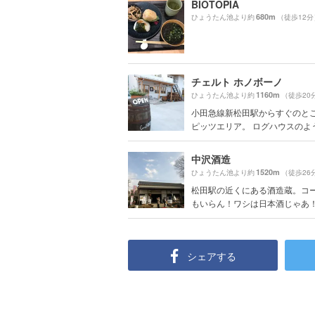
BIOTOPIA
680m
ひょうたん池より約
（徒歩12分
チェルト ホノボーノ
1160m
ひょうたん池より約
（徒歩20
小田急線新松田駅からすぐのと
ピッツエリア。 ログハウスのような
中沢酒造
1520m
ひょうたん池より約
（徒歩26
松田駅の近くにある酒造蔵。コ
もいらん！ワシは日本酒じゃあ！と
シェアする