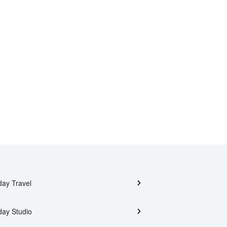
day Travel
day Studio