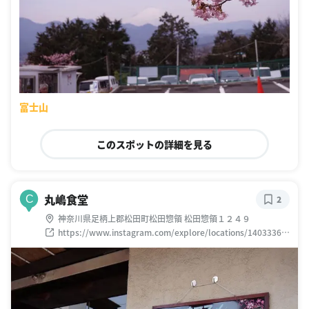
富士山
このスポットの詳細を見る
丸嶋食堂
C
2
神奈川県足柄上郡松田町松田惣領 松田惣領１２４９
https://www.instagram.com/explore/locations/14033361
3317055