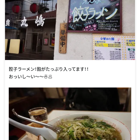
餃子ラーメン！餡がたっぷり入ってます！！
おっいし〜い〜〜🍜🥟