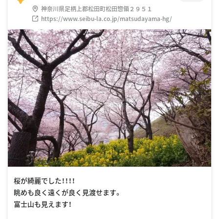
神奈川県足柄上郡松田町松田惣領２９５１
https://www.seibu-la.co.jp/matsudayama-hg/
桜が綺麗でした！！！！
眺めも良く遠くが良く見渡せます。
富士山も見えます！