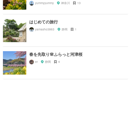
yummyyummy
神奈川
13
はじめての旅行
yamasho3863
静岡
1
春を先取り🌸ふらっと河津桜
er
静岡
4