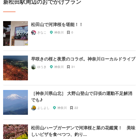
新松田駅周辺のおでかけプラン
松田山で河津桜を堪能！！
きなこ
神奈川
0
早咲きの桜と夜景のコラボ。神奈川ローカルドライブ
ゆうき
神奈川
31
［神奈川県山北］ 大野山登山で日頃の運動不足解消
でも♪
よしよし
神奈川
22
松田山ハーブガーデンで河津桜と菜の花鑑賞！ 美味
しいピザを食べつつ、釣り...