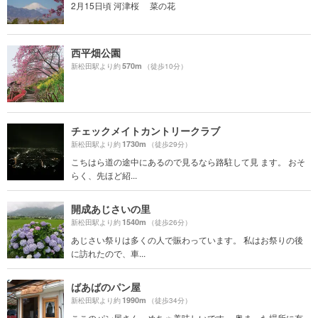
2月15日頃 河津桜 菜の花
西平畑公園
570m
新松田駅より約
（徒歩10分）
チェックメイトカントリークラブ
1730m
新松田駅より約
（徒歩29分）
こちはら道の途中にあるので見るなら路駐して見 ます。 おそ
らく、先ほど紹...
開成あじさいの里
1540m
新松田駅より約
（徒歩26分）
あじさい祭りは多くの人で賑わっています。 私はお祭りの後
に訪れたので、車...
ばあばのパン屋
1990m
新松田駅より約
（徒歩34分）
ここのパン屋さん、めちゃ美味しいです。 奥まった場所に有