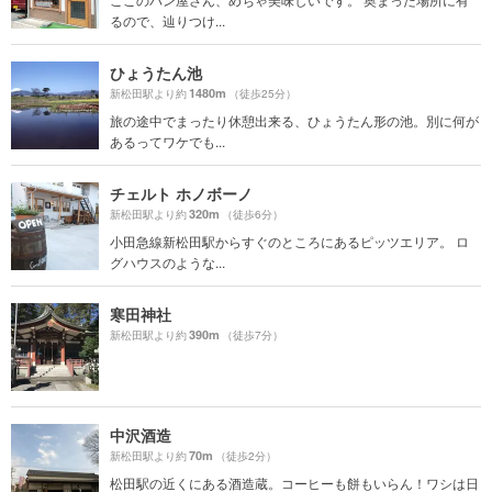
るので、辿りつけ...
ひょうたん池
1480m
新松田駅より約
（徒歩25分）
旅の途中でまったり休憩出来る、ひょうたん形の池。別に何が
あるってワケでも...
チェルト ホノボーノ
320m
新松田駅より約
（徒歩6分）
小田急線新松田駅からすぐのところにあるピッツエリア。 ロ
グハウスのような...
寒田神社
390m
新松田駅より約
（徒歩7分）
中沢酒造
70m
新松田駅より約
（徒歩2分）
松田駅の近くにある酒造蔵。コーヒーも餅もいらん！ワシは日