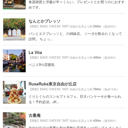
食器雑貨と洋服が半々くらい。プレゼントとか買うのにおすす
めです。
なんとかプレッソ
250m
【閉業】BAKE CHEESE TART 自由が丘店より約
（徒歩5分）
パンとエスプレッソと、の姉妹店。 ソーダが飲みたくなって
訪問。 ちょっ...
La Vita
440m
【閉業】BAKE CHEESE TART 自由が丘店より約
（徒歩8分）
ベニス❓の雰囲気
RusaRuka東京自由が丘店
760m
【閉業】BAKE CHEESE TART 自由が丘店より約
（徒歩13分）
ぐりとぐらのコンセプトカフェ、巨大パンケーキが食べられ
る！予約必須。JK...
古桑庵
430m
【閉業】BAKE CHEESE TART 自由が丘店より約
（徒歩8分）
自由が丘では貴重な和が素敵な茶房🍵 いつ行ってもそこそこ