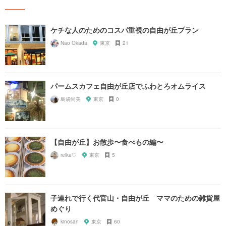
ケチな人のためのコスパ重視の自由が丘プラン
Nao Okada
東京
21
パームスカフェ自由が丘店でふわとろオムライス
島袋尚美
東京
0
【自由が丘】お散歩〜食べもの編〜
reika♡
東京
5
子連れで行く代官山・自由が丘 ママのための雑貨屋
めぐり
kinosan
東京
60