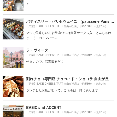
＊
パティスリー・パリセヴェイユ （patisserie Paris S'eveille）
160m
【閉業】BAKE CHEESE TART 自由が丘店より約
（徒歩3分）
マジで美味しいんよ😘😘ワシは紅茶サークル入っとんじゃけ
ど、そこのメンバー...
ラ・ヴィータ
430m
【閉業】BAKE CHEESE TART 自由が丘店より約
（徒歩8分）
せまいので、写真撮るだけ
割れチョコ専門店 チュべ・ド・ショコラ 自由が丘本店
510m
【閉業】BAKE CHEESE TART 自由が丘店より約
（徒歩9分）
ランチしたお店が地下で、こちらは一階にあります
BASIC and ACCENT
150m
【閉業】BAKE CHEESE TART 自由が丘店より約
（徒歩3分）