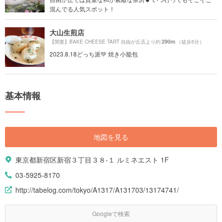
混んでる人気スポット！
大山生煎店
290m
【閉業】BAKE CHEESE TART 自由が丘店より約
（徒歩5分）
2023.8.18どっち派💚 焼き小籠包
基本情報
地図を見る
東京都新宿区新宿３丁目３８-１ ルミネエスト 1F
03-5925-8170
http://tabelog.com/tokyo/A1317/A131703/13174741/
Googleで検索