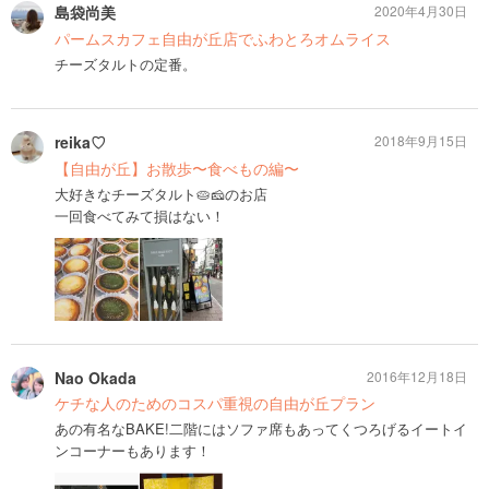
島袋尚美
2020年4月30日
パームスカフェ自由が丘店でふわとろオムライス
チーズタルトの定番。
reika♡
2018年9月15日
【自由が丘】お散歩〜食べもの編〜
大好きなチーズタルト🥧🧀のお店
一回食べてみて損はない！
Nao Okada
2016年12月18日
ケチな人のためのコスパ重視の自由が丘プラン
あの有名なBAKE!二階にはソファ席もあってくつろげるイートイ
ンコーナーもあります！