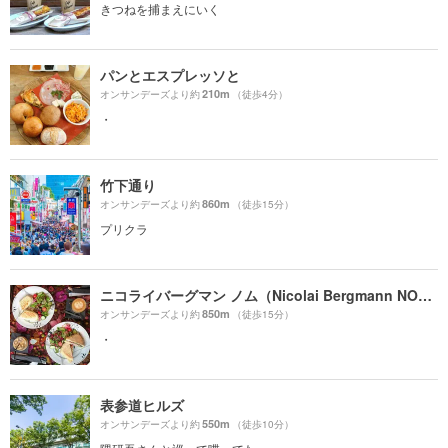
きつねを捕まえにいく
パンとエスプレッソと
210m
オンサンデーズより約
（徒歩4分）
・
竹下通り
860m
オンサンデーズより約
（徒歩15分）
プリクラ
ニコライバーグマン ノム（Nicolai Bergmann NOMU ）
850m
オンサンデーズより約
（徒歩15分）
・
表参道ヒルズ
550m
オンサンデーズより約
（徒歩10分）