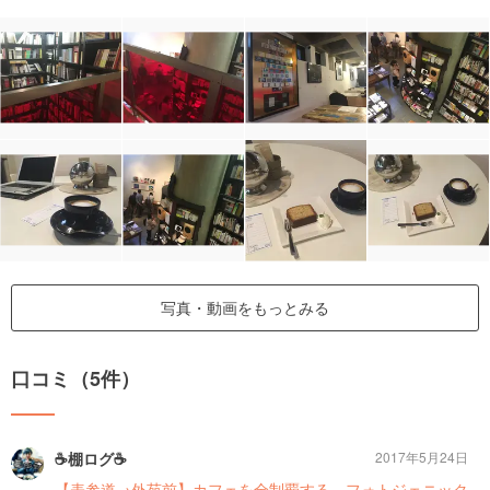
写真・動画をもっとみる
口コミ（5件）
☕️棚ログ☕️
2017年5月24日
【表参道→外苑前】カフェを全制覇する。フォトジェニック