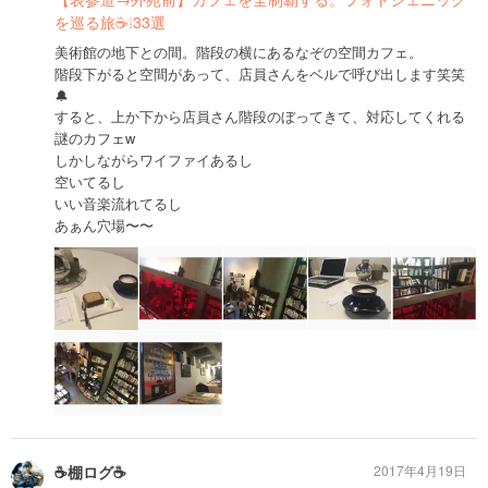
を巡る旅☕️❕33選
美術館の地下との間。階段の横にあるなぞの空間カフェ。
階段下がると空間があって、店員さんをベルで呼び出します笑笑
🔔
すると、上か下から店員さん階段のぼってきて、対応してくれる
謎のカフェw
しかしながらワイファイあるし
空いてるし
いい音楽流れてるし
あぁん穴場〜〜
☕️棚ログ☕️
2017年4月19日