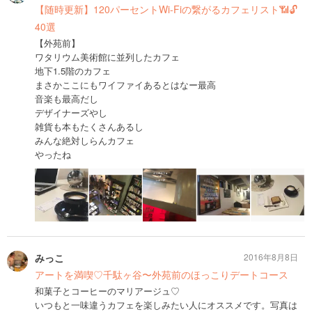
【随時更新】120パーセントWi-Fiの繋がるカフェリスト📶🔓
40選
【外苑前】
ワタリウム美術館に並列したカフェ
地下1.5階のカフェ
まさかここにもワイファイあるとはなー最高
音楽も最高だし
デザイナーズやし
雑貨も本もたくさんあるし
みんな絶対しらんカフェ
やったね
みっこ
2016年8月8日
アートを満喫♡千駄ヶ谷〜外苑前のほっこりデートコース
和菓子とコーヒーのマリアージュ♡
いつもと一味違うカフェを楽しみたい人にオススメです。写真は