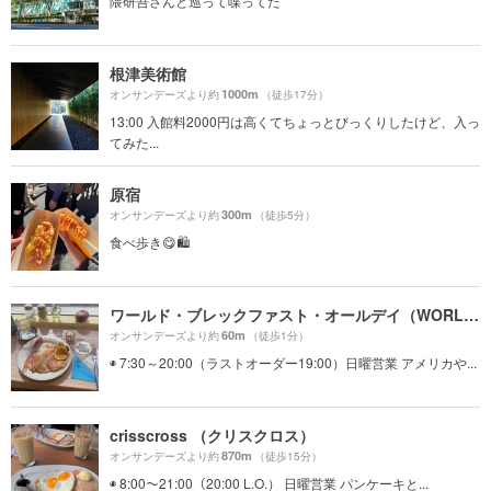
隈研吾さんと巡って喋ってた
根津美術館
1000m
オンサンデーズより約
（徒歩17分）
13:00 入館料2000円は高くてちょっとびっくりしたけど、入っ
てみた...
原宿
300m
オンサンデーズより約
（徒歩5分）
食べ歩き😋🛍
ワールド・ブレックファスト・オールデイ（WORLD BREAKFAST ALLDAY）
60m
オンサンデーズより約
（徒歩1分）
◉ 7:30～20:00（ラストオーダー19:00）日曜営業 アメリカや...
crisscross （クリスクロス）
870m
オンサンデーズより約
（徒歩15分）
◉ 8:00〜21:00（20:00 L.O.） 日曜営業 パンケーキと...