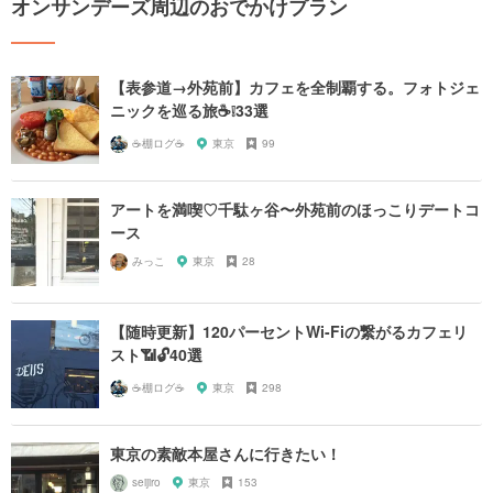
オンサンデーズ周辺のおでかけプラン
【表参道→外苑前】カフェを全制覇する。フォトジェ
ニックを巡る旅☕️❕33選
☕️棚ログ☕️
東京
99
アートを満喫♡千駄ヶ谷〜外苑前のほっこりデートコ
ース
みっこ
東京
28
【随時更新】120パーセントWi-Fiの繋がるカフェリ
スト📶🔓40選
☕️棚ログ☕️
東京
298
東京の素敵本屋さんに行きたい！
seijiro
東京
153