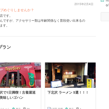
h
2015年2月4日
o
プめぐりしませんか？
店です。
んですが、アクセサリー類は年齢関係なく普段使い出来るの
ます。
プラン
沢で1日満喫！古着屋巡
下北沢 ラーメン 5選！！！
美味しいゴハン
ぐちゃん
東京
68
福田 尚輝
東京
4