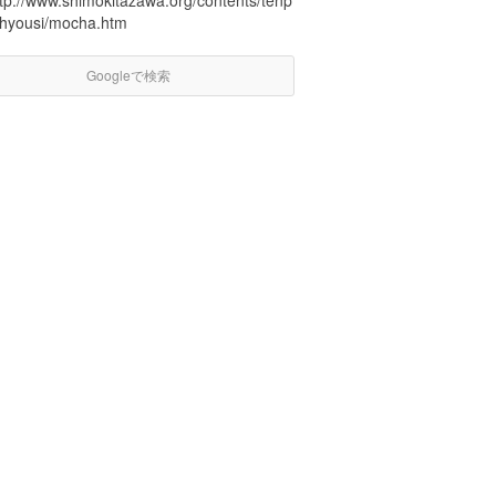
ttp://www.shimokitazawa.org/contents/tenp
/hyousi/mocha.htm
Googleで検索