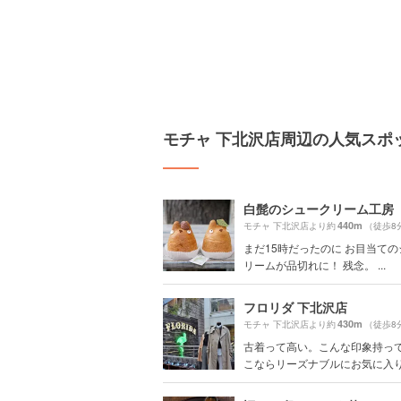
モチャ 下北沢店周辺の人気スポ
白髭のシュークリーム工房
440m
モチャ 下北沢店より約
（徒歩8
まだ15時だったのに お目当て
リームが品切れに！ 残念。 ...
フロリダ 下北沢店
430m
モチャ 下北沢店より約
（徒歩8
古着って高い。こんな印象持っ
こならリーズナブルにお気に入りの