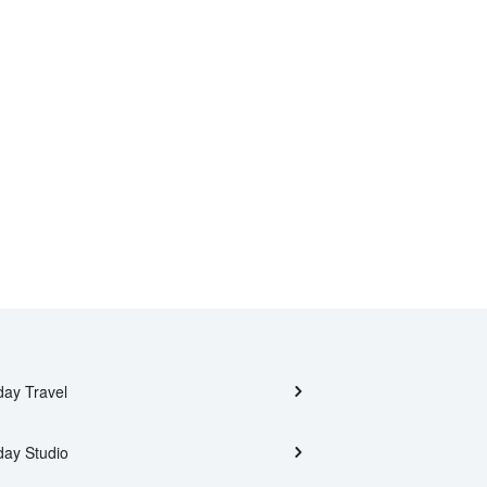
day Travel
day Studio