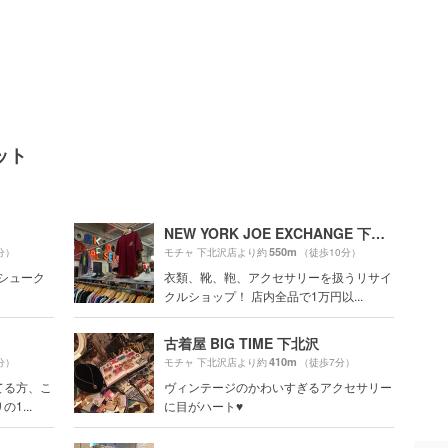
ット
NEW YORK JOE EXCHANGE 下北沢店
550m
分）
モチャ 下北沢店より約
（徒歩10分）
のシューク
衣類、靴、鞄、アクセサリーを扱うリサイ
クルショップ！ 店内全品で1万円以...
古着屋 BIG TIME 下北沢
410m
分）
モチャ 下北沢店より約
（徒歩7分）
てる方、こ
ヴィンテージのかわいすぎるアクセサリー
1...
に目がハート♥️