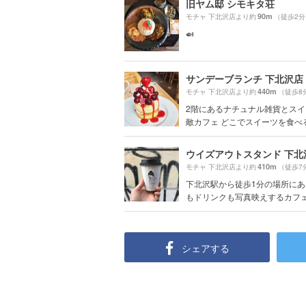
旧ヤム邸 シモキタ荘
90m
モチャ 下北沢店より約
（徒歩2分
🍛
サンデーブランチ 下北沢店
440m
モチャ 下北沢店より約
（徒歩8
2階にあるナチュナル雑貨とス
敵カフェ どこでスイーツを食べるか
410m
モチャ 下北沢店より約
（徒歩7
下北沢駅から徒歩1分の場所に
もドリンクも写真映えするカフェ☕️
シェアする