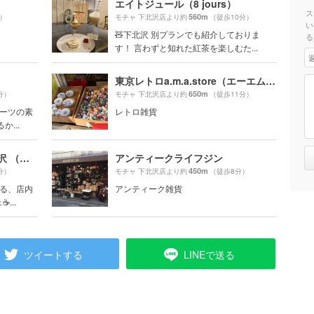
エイトジュール（8 jours）
ス
560m
）
モチャ 下北沢店より約
（徒歩10分）
い
🧸下北沢 別プランでも紹介しておりま
る
す！ 言わずと知れた紅茶を楽しむた...
東京レトロa.m.a.store（エーエムエーストア）
650m
分）
モチャ 下北沢店より約
（徒歩11分）
イーツの素
レトロ雑貨
...
ウイズアウトスタンド 下北沢 （W/O STAND）
アンティークライフジン
450m
分）
モチャ 下北沢店より約
（徒歩8分）
ある、店内
アンティーク雑貨
...
ツイートする
LINEで送る