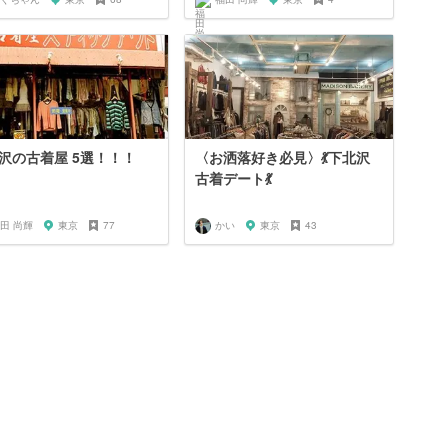
沢の古着屋 5選！！！
〈お洒落好き必見〉💃下北沢
古着デート💃
田 尚輝
東京
77
かい
東京
43