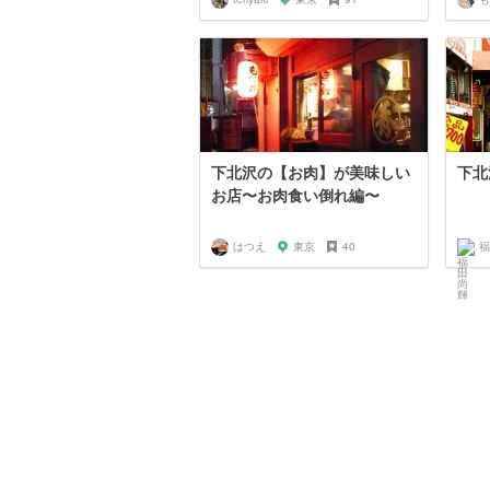
下北沢の【お肉】が美味しい
下北
お店〜お肉食い倒れ編〜
はつえ
東京
40
福