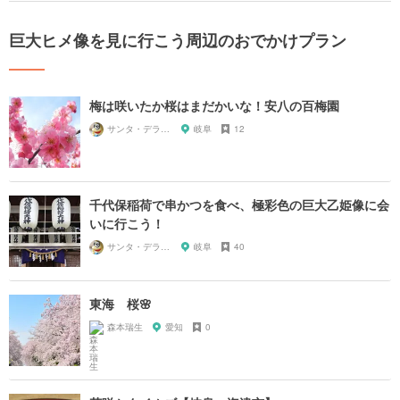
巨大ヒメ像を見に行こう周辺のおでかけプラン
梅は咲いたか桜はまだかいな！安八の百梅園
サンタ・デラックス
岐阜
12
千代保稲荷で串かつを食べ、極彩色の巨大乙姫像に会
いに行こう！
サンタ・デラックス
岐阜
40
東海 桜🌸
森本瑞生
愛知
0