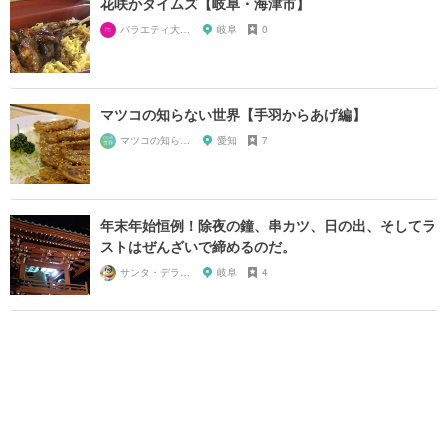
花咲かタイムズ【岐阜・海津市】
バラエティ大好き芸人
岐阜
0
マツコの知らない世界【手羽からあげ編】
マツコの知らない世界マニア
愛知
7
年末年始恒例！除夜の鐘、串カツ、日の出、そしてラ
ストはぜんざいで締めるのだ。
サンタ・デラックス
岐阜
4