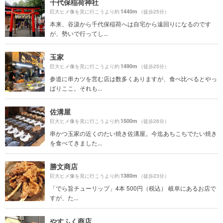
千代保稲荷神社
1440m
巨大ヒメ像を見に行こうより約
（徒歩25分）
本来、谷汲から千代保稲荷へは自宅から遠回りになるのです
が、勢いで行ってし...
玉家
1490m
巨大ヒメ像を見に行こうより約
（徒歩25分）
参道に串カツを営む店は数多くありますが、食べ比べるとやっ
ぱりここ。それも...
佐溝屋
1500m
巨大ヒメ像を見に行こうより約
（徒歩26分）
串かつ玉家の近くのたい焼き佐溝屋。今迄あちこちでたい焼き
を食べてきました...
勝文商店
1380m
巨大ヒメ像を見に行こうより約
（徒歩23分）
「でら旨チューリップ」4本 500円（税込） 岐阜にあるお店で
すが、た...
やすふく商店