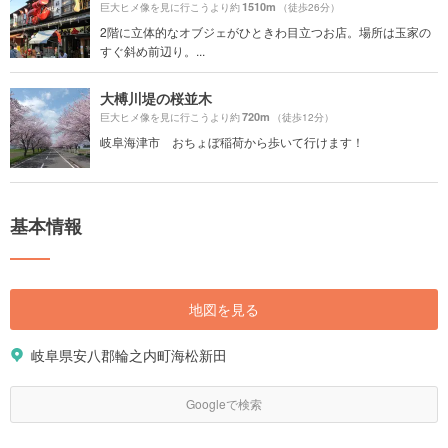
1510m
巨大ヒメ像を見に行こうより約
（徒歩26分）
2階に立体的なオブジェがひときわ目立つお店。場所は玉家の
すぐ斜め前辺り。...
大榑川堤の桜並木
720m
巨大ヒメ像を見に行こうより約
（徒歩12分）
岐阜海津市 おちょぼ稲荷から歩いて行けます！
基本情報
地図を見る
岐阜県安八郡輪之内町海松新田
Googleで検索