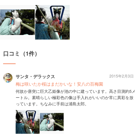
口コミ（1件）
サンタ・デラックス
2015年2月3日
梅は咲いたか桜はまだかいな！安八の百梅園
何故か唐突に巨大乙姫像が池の中に建っています。高さ目測約5メ
ートル。素晴らしい極彩色の像は手入れがいいのか常に異彩を放
っています。ちなみに手前は浦島太郎。