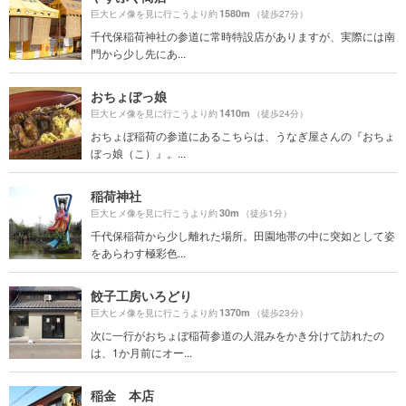
1580m
巨大ヒメ像を見に行こうより約
（徒歩27分）
千代保稲荷神社の参道に常時特設店がありますが、実際には南
門から少し先にあ...
おちょぼっ娘
1410m
巨大ヒメ像を見に行こうより約
（徒歩24分）
おちょぼ稲荷の参道にあるこちらは、うなぎ屋さんの『おちょ
ぼっ娘（こ）』。...
稲荷神社
30m
巨大ヒメ像を見に行こうより約
（徒歩1分）
千代保稲荷から少し離れた場所。田園地帯の中に突如として姿
をあらわす極彩色...
餃子工房いろどり
1370m
巨大ヒメ像を見に行こうより約
（徒歩23分）
次に一行がおちょぼ稲荷参道の人混みをかき分けて訪れたの
は、1か月前にオー...
稲金 本店