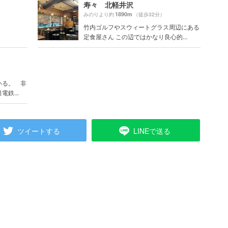
寿々 北軽井沢
1890m
みのりより約
（徒歩32分）
竹内ゴルフやスウィートグラス周辺にある
定食屋さん この辺ではかなり良心的...
）
いる。 非
鉄...
ツイートする
LINEで送る