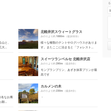
る
北軽井沢スウィートグラス
1880m
みのりより約
（徒歩32分）
る山と、
様々な種類のテントやログハウスがありま
...
す。またここに泊まると「フォレスト...
スイーツランベルセ 北軽井沢店
290m
みのりより約
（徒歩5分）
モンブランプリン、あずき抹茶プリンが最
高です
カルメンの木
230m
みのりより約
（徒歩4分）
有名なお蕎
・
...