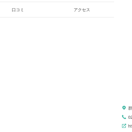
口コミ
アクセス
群
0
ht