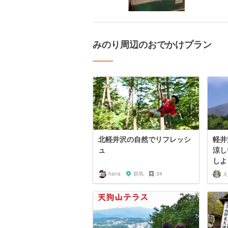
みのり周辺のおでかけプラン
北軽井沢の自然でリフレッシ
軽井
ュ
涼し
しよ
hana
群馬
34
え