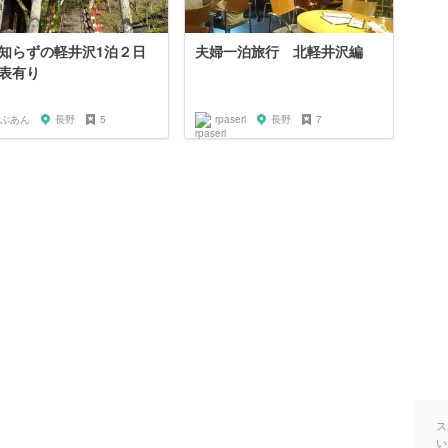
知らずの軽井沢1泊２日
夫婦一泊旅行 北軽井沢編
表有り
ぶあん
長野
5
rpaseri
長野
7
ス
い