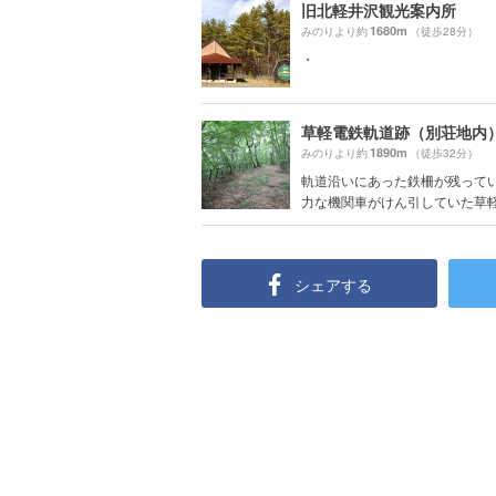
旧北軽井沢観光案内所
1680m
みのりより約
（徒歩28分）
・
草軽電鉄軌道跡（別荘地内
1890m
みのりより約
（徒歩32分）
軌道沿いにあった鉄柵が残って
力な機関車がけん引していた草軽電
シェアする