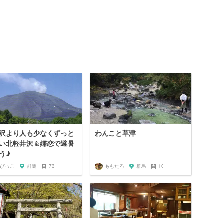
沢より人も少なくずっと
わんこと草津
い北軽井沢＆嬬恋で避暑
う♪
びっこ
群馬
73
ももたろ
群馬
10