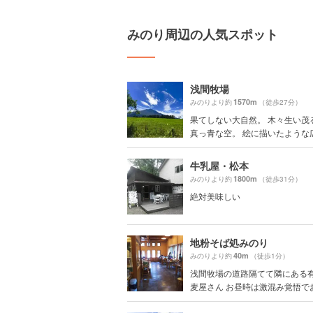
みのり周辺の人気スポット
浅間牧場
1570m
みのりより約
（徒歩27分）
果てしない大自然。 木々生い茂
真っ青な空。 絵に描いたような広大
牛乳屋・松本
1800m
みのりより約
（徒歩31分）
絶対美味しい
地粉そば処みのり
40m
みのりより約
（徒歩1分）
浅間牧場の道路隔てて隣にある
麦屋さん お昼時は激混み覚悟でお願