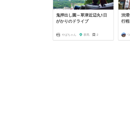
鬼押出し園～草津近辺丸1日
渋滞
がかりのドライブ
行程
やばちゃん
群馬
2
つ