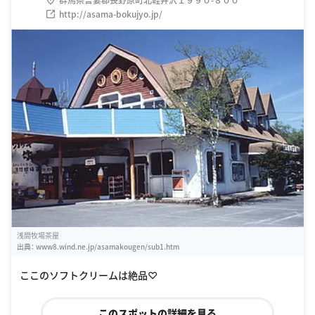
http://asama-bokujyo.jp/
浅間牧場茶屋
出典：
www8.wind.ne.jp/asamakougen/sub1.htm
ここのソフトクリームは絶品♡
このスポットの詳細を見る