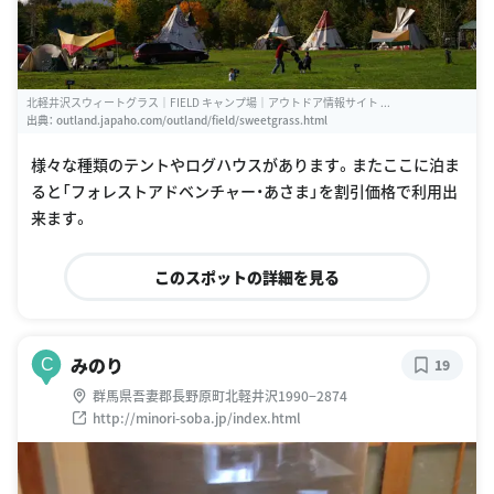
北軽井沢スウィートグラス｜FIELD キャンプ場｜アウトドア情報サイト ...
出典：
outland.japaho.com/outland/field/sweetgrass.html
様々な種類のテントやログハウスがあります。またここに泊ま
ると「フォレストアドベンチャー・あさま」を割引価格で利用出
来ます。
このスポットの詳細を見る
みのり
C
19
群馬県吾妻郡長野原町北軽井沢1990−2874
http://minori-soba.jp/index.html