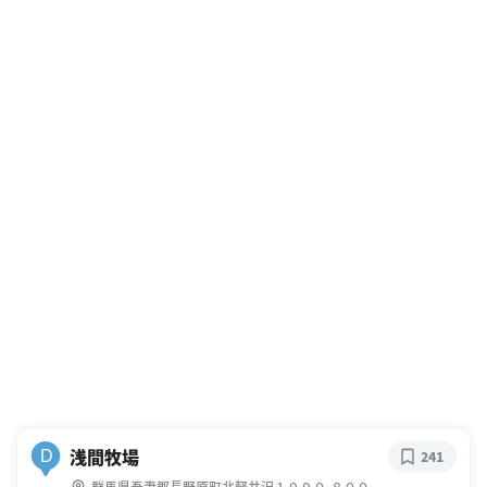
浅間牧場
D
241
群馬県吾妻郡長野原町北軽井沢１９９０-８００