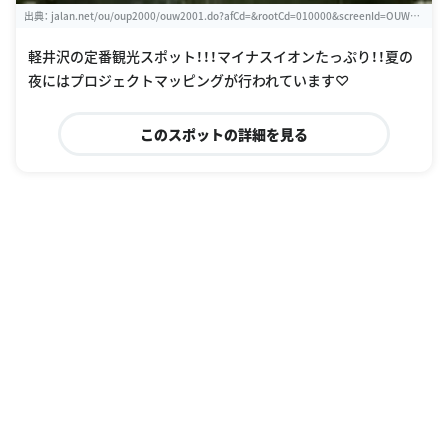
出典：
jalan.net/ou/oup2000/ouw2001.do?afCd=&rootCd=010000&screenId=OUW13
02&spotId=20321ac2102011590
軽井沢の定番観光スポット！！！マイナスイオンたっぷり！！夏の
夜にはプロジェクトマッピングが行われています♡
このスポットの詳細を見る