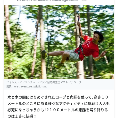
フォレストアドベンチャー・フジ／自然共生型アウトドアパーク ...
出典：
foret-aventure.jp/fuji.html
木と木の間にはりめぐされたロープと命綱を使って、高さ１０
メートルのところにある様々なアクティビティに挑戦！！大人も
必死になっちゃうかも！？１００メートルの距離を滑り降りる
のはまさに快感！！