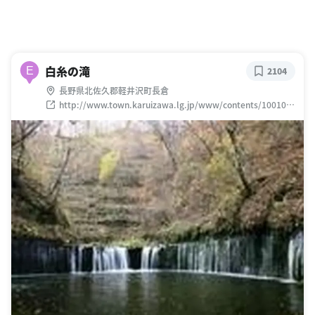
白糸の滝
E
2104
長野県北佐久郡軽井沢町長倉
http://www.town.karuizawa.lg.jp/www/contents/100100
0000697/index.html