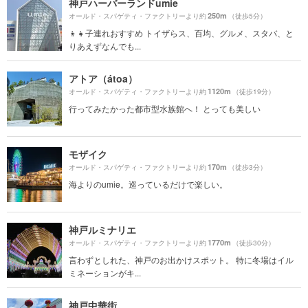
神戸ハーバーランドumie
250m
オールド・スパゲティ・ファクトリーより約
（徒歩5分）
👦👧子連れおすすめ トイザらス、百均、グルメ、スタバ、と
りあえずなんでも...
アトア（átoa）
1120m
オールド・スパゲティ・ファクトリーより約
（徒歩19分）
行ってみたかった都市型水族館へ！ とっても美しい
モザイク
170m
オールド・スパゲティ・ファクトリーより約
（徒歩3分）
海よりのumie。巡っているだけで楽しい。
神戸ルミナリエ
1770m
オールド・スパゲティ・ファクトリーより約
（徒歩30分）
言わずとしれた、神戸のお出かけスポット。 特に冬場はイル
ミネーションがキ...
神戸中華街