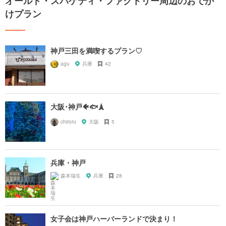
オールド・スパゲティ・ファクトリー周辺のおでか
けプラン
神戸三田を満喫するプラン♡
agu
兵庫
42
大阪･神戸🐠🐟🗼
chiroru
大阪
5
兵庫・神戸
森本瑞生
兵庫
28
女子会は神戸ハーバーランドで決まり！