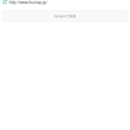
http://www.humap.jp/
Googleで検索