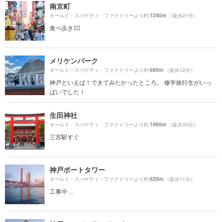
南京町
1240m
オールド・スパゲティ・ファクトリーより約
（徒歩21分）
食べ歩き🚶‍♀️
メリケンパーク
680m
オールド・スパゲティ・ファクトリーより約
（徒歩12分）
神戸といえば！できてみたかったところ。 修学旅行生がいっ
ぱいでした！
生田神社
1960m
オールド・スパゲティ・ファクトリーより約
（徒歩33分）
三宮駅すぐ
神戸ポートタワー
620m
オールド・スパゲティ・ファクトリーより約
（徒歩11分）
工事中…