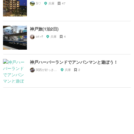
S♡
兵庫
47
神戸旅(1泊2日)
ori‪‪ 𖥧𖤣
兵庫
4
神戸ハーバーランドでアンパンマンと遊ぼう！
関西が好っきゃねん
兵庫
2