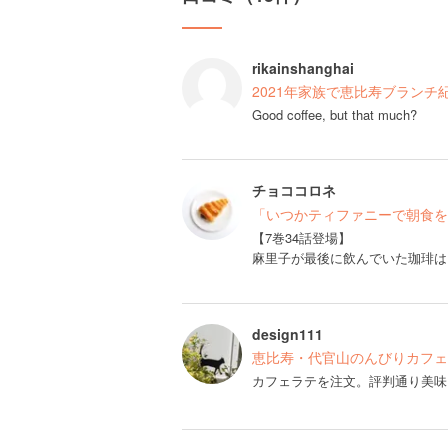
rikainshanghai
2021年家族で恵比寿ブランチ
Good coffee, but that much?
チョココロネ
「いつかティファニーで朝食を」登
【7巻34話登場】
麻里子が最後に飲んでいた珈琲は
design111
恵比寿・代官山のんびりカフェ巡り🚶
カフェラテを注文。評判通り美味し