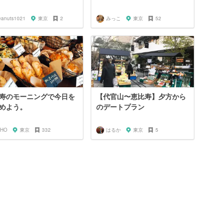
eanuts1021
東京
2
みっこ
東京
52
寿のモーニングで今日を
【代官山〜恵比寿】夕方から
めよう。
のデートプラン
IHO
東京
332
はるか
東京
5