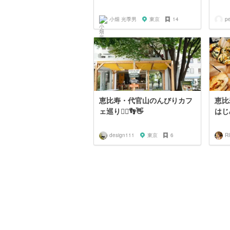
小畑 光季男
東京
14
p
恵比寿・代官山のんびりカフ
恵比
ェ巡り🚶‍♀️👣👋
はじ
design111
東京
6
R