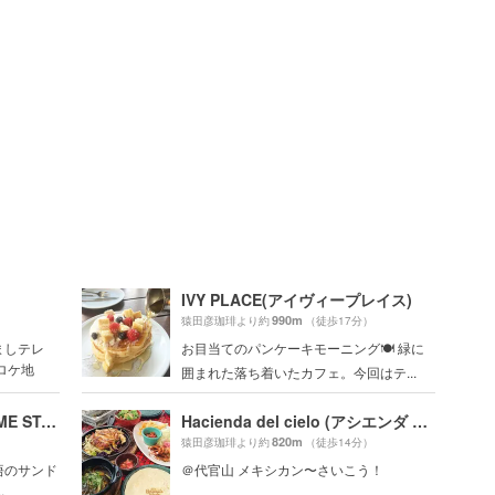
IVY PLACE(アイヴィープレイス)
990m
猿田彦珈琲より約
（徒歩17分）
ましテレ
お目当てのパンケーキモーニング🍽 緑に
ロケ地
囲まれた落ち着いたカフェ。今回はテ...
バイ ミー スタンド （BUY ME STAND）
Hacienda del cielo (アシエンダ デル シエロ)
820m
猿田彦珈琲より約
（徒歩14分）
悟のサンド
＠代官山 メキシカン〜さいこう！
.