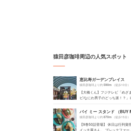
猿田彦珈琲周辺の人気スポット
恵比寿ガーデンプレイス
590m
猿田彦珈琲より約
（徒歩10分）
【大橋くん】フジテレビ「めざ
ビ/なにわ男子のどっち派！？」
870m
猿田彦珈琲より約
（徒歩15分）
【9巻50話登場】 休日は行列覚
イッチ屋さん。 ブレックファー..