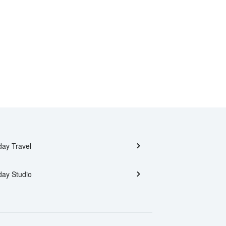
day Travel
day Studio