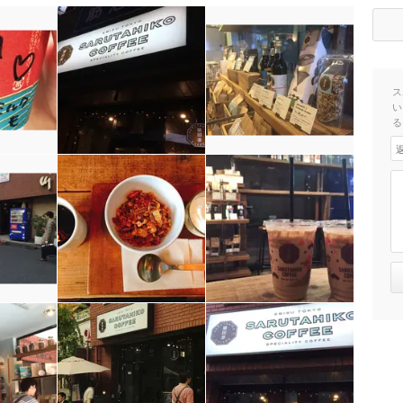
ス
い
る