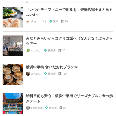
「いつかティファニーで朝食を」登場店完全まとめ🍴
🍳vol.1
チョココロネ
東京
20
みなとみらいからコクリコ坂へ（なんとなくぶらぶら
ツアー
m_um_u
神奈川
30
横浜中華街 食いだおれプラン☆
ぽんぽこ
神奈川
126
給料日前も安心！横浜中華街でリーズナブルに食べ歩
きデート
ekkomam
神奈川
37