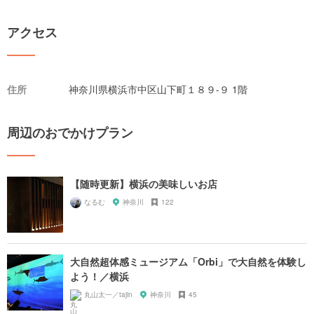
アクセス
住所
神奈川県横浜市中区山下町１８９-９ 1階
周辺のおでかけプラン
【随時更新】横浜の美味しいお店
なるむ
神奈川
122
大自然超体感ミュージアム「Orbi」で大自然を体験し
よう！／横浜
丸山太一／tajin
神奈川
45