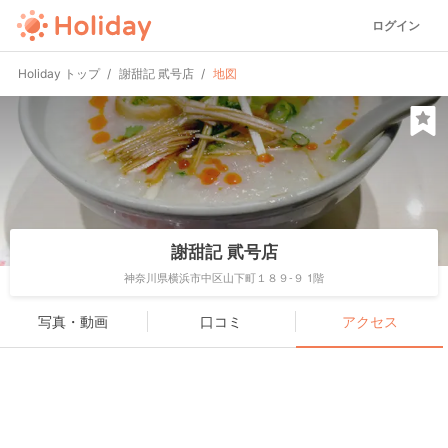
ログイン
Holiday トップ
謝甜記 貮号店
地図
謝甜記 貮号店
神奈川県横浜市中区山下町１８９-９ 1階
写真・動画
口コミ
アクセス