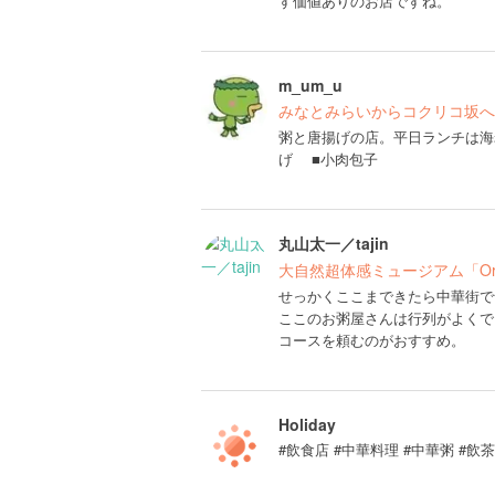
す価値ありのお店ですね。
m_um_u
みなとみらいからコクリコ坂へ
粥と唐揚げの店。平日ランチは海老
げ ■小肉包子
丸山太一／tajin
大自然超体感ミュージアム「O
せっかくここまできたら中華街で
ここのお粥屋さんは行列がよくで
コースを頼むのがおすすめ。
Holiday
#飲食店 #中華料理 #中華粥 #飲