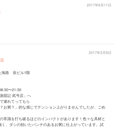
2017年6月11日
☆
2017年3月9日
店
-9上海路 辰ビル1階
8:30〜21:30
謝甜記 貮号店」へ
で連れてってもら
？お粥？」的な感じでテンション上がりませんでしたが、ごめ
の常識を打ち破るほどのインパクトがあります！色々な具材と
強く、ダシの効いたパンチのあるお粥に仕上がっています。試