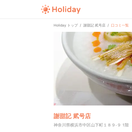
Holiday トップ
謝甜記 貮号店
口コミ一覧
謝甜記 貮号店
神奈川県横浜市中区山下町１８９-９ 1階