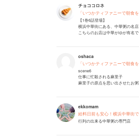
チョココロネ
「いつかティファニーで朝食を」登
【1巻6話登場】
横浜中華街にある、中華粥の名店
こちらのお店は中華がゆが有名で
oshaca
「いつかティファニーで朝食を
scene6
仕事に忙殺される麻里子
麻里子の原点を思い出させたお粥
ekkomam
給料日前も安心！横浜中華街で
行列の出来る中華粥の専門店