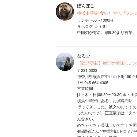
ぽんぽこ
横浜中華街 食いだおれプラン
ランチ 700〜1000円
食べログ ☆ 3.61
中国粥が有名。朝8:30より営業。
なるむ
【随時更新】横浜の美味しいお
〒231-0023
神奈川県横浜市中区山下町189
TEL045-664-4305
営業時間
[月~木・日]08:30〜20:30[金・土]0
横浜中華街にある、お粥専門店「
行ってきました。彼女のおすすめ
ったのですが、正直最初は「え〜
んなさい。
めちゃくちゃ美味しいです！お粥
4時間煮込んだ中華粥はトロミが