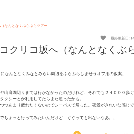
へ（なんとなくぶらぶらツアー
最終更新日: 14/
コクリコ坂へ（なんとなくぶ
インになんとなくみなとみらい周辺をぶらぶらしませうオフ用の仮案。
ヤ山庭園辺りまでは行かなかったのだけれど、それでも２４０００歩ぐ
タクシーとか利用してたらまた違ったかも。
つつあまり疲れたくないのでシーバスで帰った。夜景がきれいな感じで
でちょっと行ってみたいんだけど、ぐぐっても出ないなあ。。