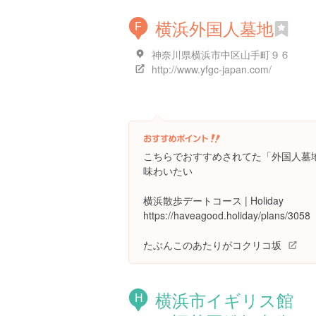
横浜外国人墓地
F
神奈川県横浜市中区山手町９６
http://www.yfgc-japan.com/
こちらでおすすめされてた「外国人墓
味わいたい
横浜散歩デートコース | Holiday
https://haveagood.holiday/plans/3058
たぶんこのあたりがコクリコ坂
横浜市イギリス館
H