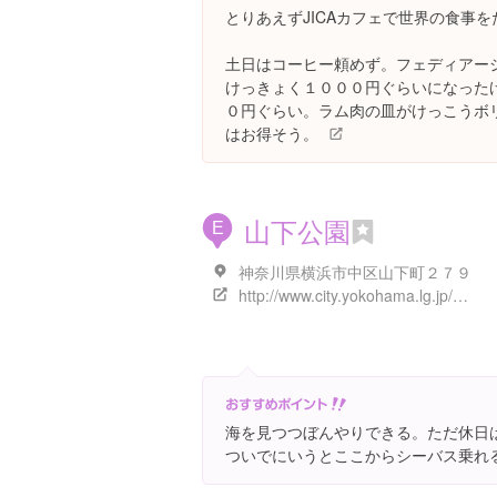
とりあえずJICAカフェで世界の食事を
土日はコーヒー頼めず。フェディアー
けっきょく１０００円ぐらいになった
０円ぐらい。ラム肉の皿がけっこうボ
はお得そう。
山下公園
E
神奈川県横浜市中区山下町２７９
http://www.city.yokohama.lg.jp/kankyo/park/yokohama/kouen008.html
海を見つつぼんやりできる。ただ休日
ついでにいうとここからシーバス乗れ