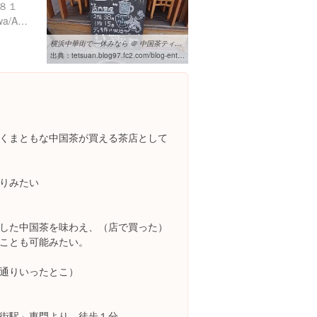
８１
http://tabelog.com/kanagawa/A1401/A140105/14014194/
横浜中華街で一休みなら ＠ 中国茶ティーバー 悟空 TEA BAR｜美味しそうな
出典：
tetsuan.blog97.fc2.com/blog-entry-1149.html
くまともな中国茶が買える茶店として
りみたい
した中国茶を味わえ、（店で買った）
ことも可能みたい。
通りいったとこ）
街駅」東門より 徒歩１分