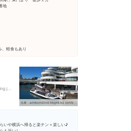
番地
ル、軽食もあり
http://www.yokohama-cruising.jp/seabass.html
出典：
achikochi2008.blog49.fc2.com/blog-entry-95.html
らいや横浜へ帰ると楽チン＋楽しい♪
らも近いし