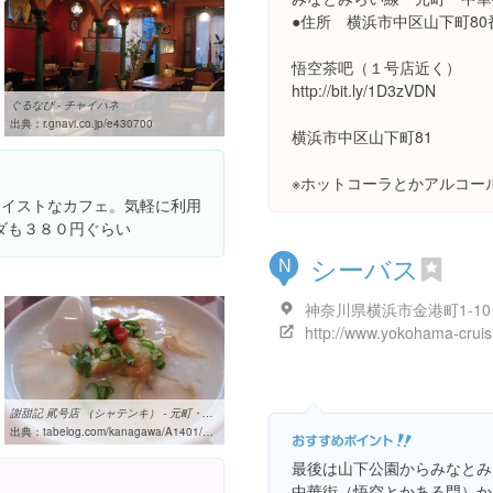
●住所 横浜市中区山下町80
悟空茶吧（１号店近く）
http://bit.ly/1D3zVDN
ぐるなび - チャイハネ
出典：
r.gnavi.co.jp/e430700
横浜市中区山下町81
※ホットコーラとかアルコー
テイストなカフェ。気軽に利用
ダも３８０円ぐらい
シーバス
N
神奈川県横浜市金港町1-10
謝甜記 貮号店 （シャテンキ） - 元町・中華街/中華粥 [食べログ]
出典：
tabelog.com/kanagawa/A1401/A140105/14000676
最後は山下公園からみなとみ
中華街（悟空とかある門）か