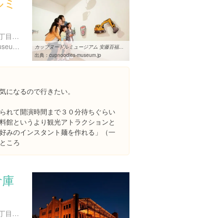
ルミ
神奈川県横浜市中区新港２丁目３-４
https://www.cupnoodles-museum.jp/ja/yokohama/
カップヌードルミュージアム 安藤百福発明記念館
出典：
cupnoodles-museum.jp
気になるので行きたい。
られて開演時間まで３０分待ちぐらい
料館というより観光アトラクションと
好みのインスタント麺を作れる」（一
ところ
倉庫
神奈川県横浜市中区新港１丁目１-１