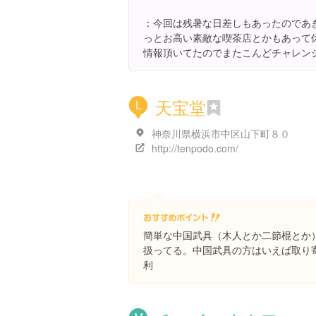
：今回は残暑な日差しもあったのであ
っとお高い素敵な喫茶店とかもあって
情報頂いてたのでまたこんどチャレン
天宝堂
L
神奈川県横浜市中区山下町８０
http://tenpodo.com/
簡単な中国武具（木人とか二節棍とか
扱ってる。中国武具の方はいえば取り
利