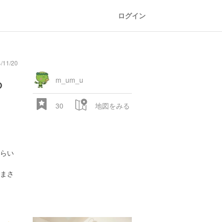
ログイン
11/20
ら
m_um_u
30
地図をみる
らい
まさ