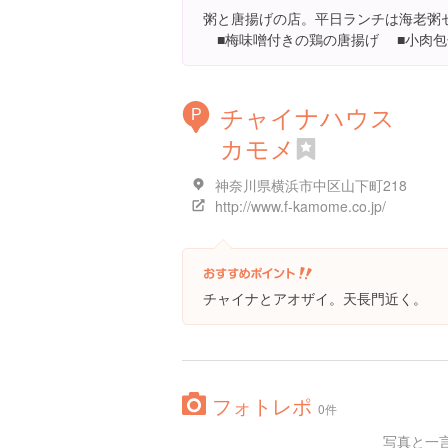
粥と唐揚げの店。平日ランチは海老粥セ
■梅味噌付きの鶏の唐揚げ ■小肉包
チャイナハウス
P
カモメ
神奈川県横浜市中区山下町218
http://www.f-kamome.co.jp/
チャイナとアオザイ。天長門近く。
フォトレポ
0件
写真と一