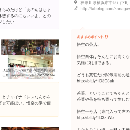
神奈川県横浜市中区山下町
きらめたけど「あの辺はちょ
休憩するのにもいいよ」との
ジしたい
悟空の茶店。
悟空自体はそんなにお高くな
気軽に利用できる。
天宝堂シルクロード館（神奈川県）の情報 - MAPPLE 観光ガイド
どうも茶荘だけ関帝廟前の通
出典：
mapple.net/spots/S0000005364.htm
http://bit.ly/1D3C6ak
茶荘、ということでちゃんと
）とチャイナドレスなんかを
茶菓や茶を持ち寄って愉しむ
寄せ可能ぽい。悟空の隣で便
悟空一号店（東門入って左の
http://bit.ly/1D3ztWb
みなとみらい線「元町・中華