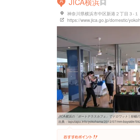
JICA横浜
A
神奈川県横浜市中区新港２丁目３-１ 
JICA横浜の「ポートテラスカフェ」でドロワット | 恰幅の良
出典：
taputapu.info/yokohama/2012/07/mm-bayside/59