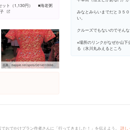
ット（1,130円） ■海老粥
子
みなとみらいまでだと３５０
い。
クルーズでもないのでそんな
※場所のリンクがなぜか山下
る（氷川丸みえるところ
出典：
mapple.net/spots/G01401069604.htm
言でおでかけプラン作者さんに「行ってきました！」を伝えよう。
詳し