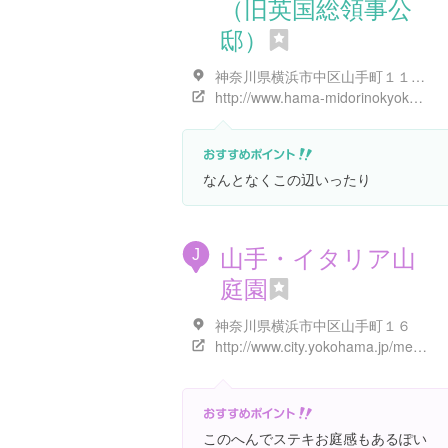
（旧英国総領事公
邸）
神奈川県横浜市中区山手町１１５-３
http://www.hama-midorinokyokai.or.jp/yamate-seiyoukan/british-house/
なんとなくこの辺いったり
山手・イタリア山
J
庭園
神奈川県横浜市中区山手町１６
http://www.city.yokohama.jp/me/kankyou/ygf/youkan.html
このへんでステキお庭感もあるぽい