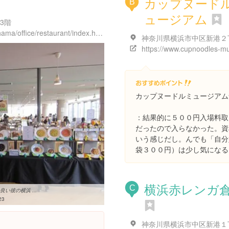
カップヌード
B
ュージアム
3階
https://www.jica.go.jp/domestic/yokohama/office/restaurant/index.html
カップヌードルミュージアム
：結果的に５００円入場料取
だったので入らなかった。資
いう感じだし。んでも「自分
袋３００円）は少し気になる
横浜赤レンガ
C
い彼の横浜 ...
23