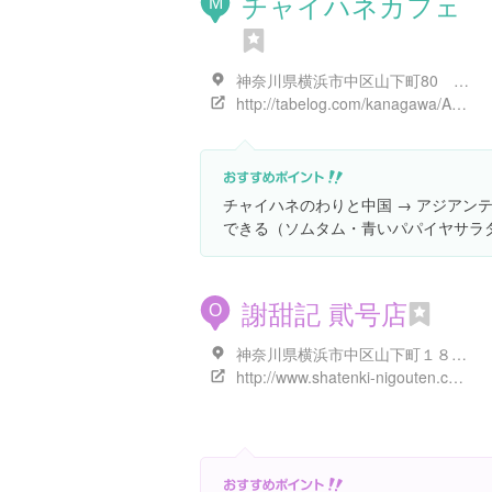
チャイハネカフェ
M
神奈川県横浜市中区山下町80 1-2F （南門シルクロード通り）
http://tabelog.com/kanagawa/A1401/A140105/14022519/
チャイハネのわりと中国 → アジアン
できる（ソムタム・青いパパイヤサラ
謝甜記 貮号店
O
神奈川県横浜市中区山下町１８９-９ 1階
http://www.shatenki-nigouten.co.jp/