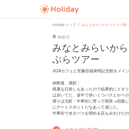
Holiday トップ
みなとみらいからコクリコ坂
神奈川
みなとみらいから
ぶらツアー
JICAカフェと安藤百福発明記念館をメ
体験後、感想：
残暑な日差しもあったので結果的にイタリ
は歩いてた。途中で赤いくつバスとかベロ
帰りは元町・中華街に寄って喫茶→回復し
にデートスポットだなあって感じた。
中華街で水タバコを喫める店もみかけたの