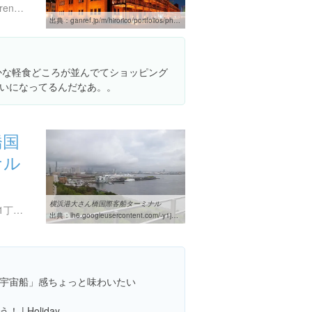
https://www.yokohama-akarenga.jp/
出典：
ganref.jp/m/hirorico/portfolios/photo_detail/b47818a85e915389b3af61e1a63c4727
とかな軽食どころが並んでてショッピング
いになってるんだなあ。。
橋国
ナル
横浜港大さん橋国際客船ターミナル
神奈川県横浜市中区海岸通1丁目1番4号
出典：
lh6.googleusercontent.com/-y1j5B1IW9xg/UOn-MjwOvZI/AAAAAAAArm8/fy1Ohg4nbeI/w460-h310-s0/%25E5%25A4%25A7%25E3%2581%2595%25E3%2582%2593%25E6%25A9%258B
宇宙船」感ちょっと味わいたい
 Holiday