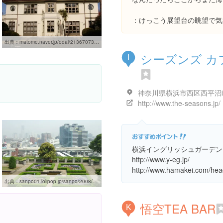
：けっこう展望台の眺望で気
出典：
matome.naver.jp/odai/2136707399388572801/2136707863789684403
シーズンズ カ
I
http://www.the-seasons.jp/
横浜イングリッシュガーデン
http://www.y-eg.jp/
http://www.hamakei.com/hea
出典：
sanpo01.lolipop.jp/sanpo/2008/yokohama/sanpo406.html
悟空TEA BAR
K