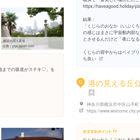
https://haveagood.holiday/p
結果：
「くじらのおなか（いぶくろ
の感じはまさに宇宙船内部な
とさせるんだけど「夜になる
横浜外国人墓地
出典：
yfgc-japan.com
くじらの背中からはベイブリ
ち良い
地までの坂道がステキ♡」を
港の見える丘
G
神奈川県横浜市中区山手町
なんだったらここからまた海