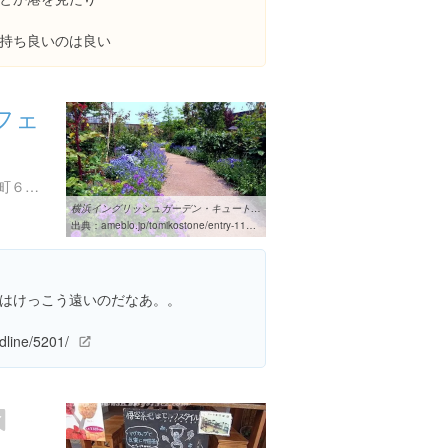
持ち良いのは良い
フェ
神奈川県横浜市西区西平沼町６-１
横浜イングリッシュガーデン・キュートな花花花！｜mirai ワールド
出典：
ameblo.jp/tomikostone/entry-11521261822.html
はけっこう遠いのだなあ。。
dline/5201/