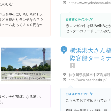
たのしむ
ジョを中心にいろいろ頼むと
けど日替わりランチなら７０
リュームあって３４０円なの
赤レンガの中はKUAAINA
センターのフードモールみた
横浜港大さん
D
際客船ターミ
山下公園・中華街: 横浜タウン探索フォトギャラリー
出典：
yokohama1.sblo.jp/category/86179-1.html
http://www.osanbashi.jp/
はベンチが満杯になるぽい。
こちらでおすすめされてた「
る。
横浜で一番美しい場所に行こう！ |