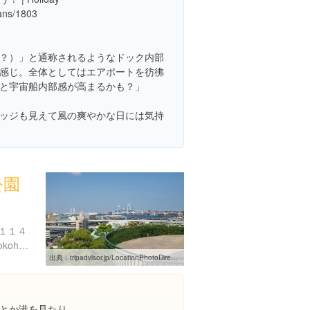
lans/1803
？）」と通称されるようなドック内部
感じ。全体としてはエアポートを彷彿
と宇宙船内部感が高まるかも？」
ッジも見えて風の爽やかな日には気持
公園
１１４
https://www.welcome.city.yokohama.jp/spot/details.php?bbid=182
出典：
tripadvisor.jp/LocationPhotoDirectLink-g298173-d593012-i48289102-Harbor_View_Park-Yokohama_Kanagawa_Prefecture_Kanto.html
とか港を見たり