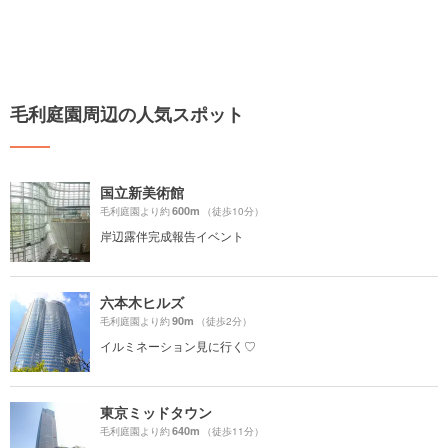
毛利庭園周辺の人気スポット
国立新美術館
600m
毛利庭園より約
（徒歩10分）
岸辺露伴完成報告イベント
六本木ヒルズ
90m
毛利庭園より約
（徒歩2分）
イルミネーション見に行く♡
東京ミッドタウン
640m
毛利庭園より約
（徒歩11分）