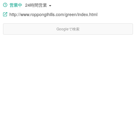
営業中
24時間営業
http://www.roppongihills.com/green/index.html
Googleで検索