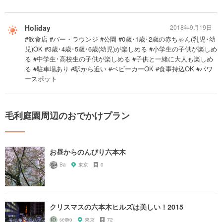
Holiday
2018年9月19日
#飲食店 #バー・ラウンジ #公園 #0歳･1歳･2歳の赤ちゃん(乳児･幼
児)OK #3歳･4歳･5歳･6歳(幼児)が楽しめる #小学生の子供が楽しめ
る #中学生･高校生の子供が楽しめる #子供と一緒に大人も楽しめ
る #駐車場あり #駅から近い #ベビーカーOK #食事持込OK #パワ
ースポット
毛利庭園周辺のおでかけプラン
お昼からのんびり六本木
Ba
東京
0
クリスマスの六本木ヒルズは美しい！2015
seijiro
東京
72