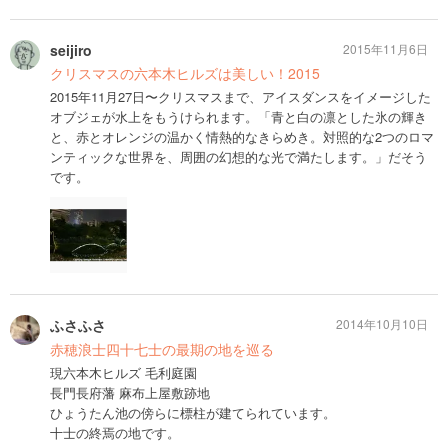
seijiro
2015年11月6日
クリスマスの六本木ヒルズは美しい！2015
2015年11月27日〜クリスマスまで、アイスダンスをイメージした
オブジェが水上をもうけられます。「青と白の凛とした氷の輝き
と、赤とオレンジの温かく情熱的なきらめき。対照的な2つのロマ
ンティックな世界を、周囲の幻想的な光で満たします。」だそう
です。
ふさふさ
2014年10月10日
赤穂浪士四十七士の最期の地を巡る
現六本木ヒルズ 毛利庭園
長門長府藩 麻布上屋敷跡地
ひょうたん池の傍らに標柱が建てられています。
十士の終焉の地です。