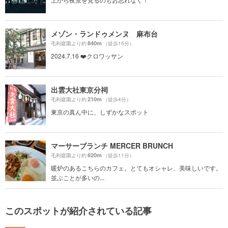
メゾン・ランドゥメンヌ 麻布台
840m
毛利庭園より約
（徒歩15分）
2024.7.16 ❤️クロワッサン
出雲大社東京分祠
210m
毛利庭園より約
（徒歩4分）
東京の真ん中に、しずかなスポット
マーサーブランチ MERCER BRUNCH
620m
毛利庭園より約
（徒歩11分）
暖炉のあるこちらのカフェ。とてもオシャレ、美味しいです。
並ぶことが多いの...
このスポットが紹介されている記事