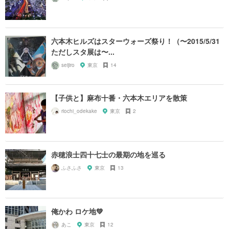
六本木ヒルズはスターウォーズ祭り！（〜2015/5/31
ただしスタ展は〜...
seijiro
東京
14
【子供と】麻布十番・六本木エリアを散策
riochi_odekake
東京
2
赤穂浪士四十七士の最期の地を巡る
ふさふさ
東京
13
俺かわ ロケ地💚
あこ
東京
12