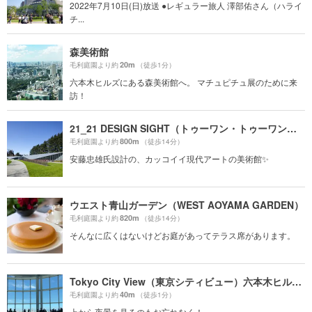
2022年7月10日(日)放送 ●レギュラー旅人 澤部佑さん（ハライ
チ...
森美術館
20m
毛利庭園より約
（徒歩1分）
六本木ヒルズにある森美術館へ。 マチュピチュ展のために来
訪！
21_21 DESIGN SIGHT（トゥーワン・トゥーワン・デザインサイト）
800m
毛利庭園より約
（徒歩14分）
安藤忠雄氏設計の、カッコイイ現代アートの美術館✨
ウエスト青山ガーデン（WEST AOYAMA GARDEN）
820m
毛利庭園より約
（徒歩14分）
そんなに広くはないけどお庭があってテラス席があります。
Tokyo City View（東京シティビュー）六本木ヒルズ展望台
40m
毛利庭園より約
（徒歩1分）
上から夜景を見るのもお忘れなく！