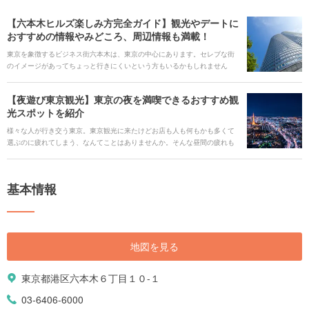
【六本木ヒルズ楽しみ方完全ガイド】観光やデートに
おすすめの情報やみどころ、周辺情報も満載！
東京を象徴するビジネス街六本木は、東京の中心にあります。セレブな街
のイメージがあってちょっと行きにくいという方もいるかもしれません
が、そんなオシャレでリッチのイメージがあるからこそ、六本木で特別な
日を贅沢に満喫することをおすすめしたいです。 「六本木ヒルズ」は、美
【夜遊び東京観光】東京の夜を満喫できるおすすめ観
術館や映画館、展望台や200を超えるレストランが集結しています。何でも
光スポットを紹介
揃っていて、一日中過ごしても飽きない「六本木ヒルズ」の見どころをた
くさん紹介していきます。
様々な人が行き交う東京。東京観光に来たけどお店も人も何もかも多くて
選ぶのに疲れてしまう、なんてことはありませんか。そんな昼間の疲れも
吹き飛んでしまうような夜のおすすめスポットをやHolidayのプランを紹介
します。
基本情報
地図を見る
東京都港区六本木６丁目１０-１
03-6406-6000