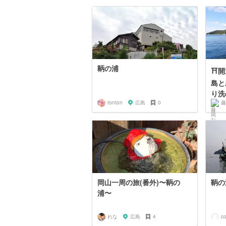
鞆の浦
⛩開
島と
り洗心
tonton
広島
0
藤
岡山一周の旅(番外)〜鞆の
鞆の
浦〜
れな
広島
4
co