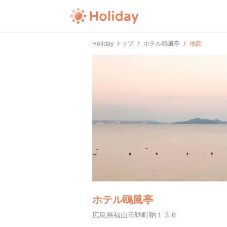
Holiday トップ
ホテル鴎風亭
地図
ホテル鴎風亭
広島県福山市鞆町鞆１３６