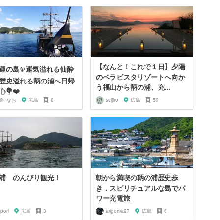
【なんと！これで１日】夕陽
運の島✨運気溢れる仙酔
のベラビスタリゾートへ向か
歴史溢れる鞆の浦へ日帰
う福山から鞆の浦、充...
💐❤️
岡 なお
広島
8
seijiro
広島
59
浦 のんびり観光！
朝から満喫の鞆の浦歴史歩
き．スピリチュアルな島でパ
ワー充電旅
pori
広島
3
arigoma27
広島
6