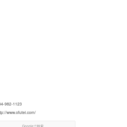
84-982-1123
tp://www.ofutei.com/
Googleで検索