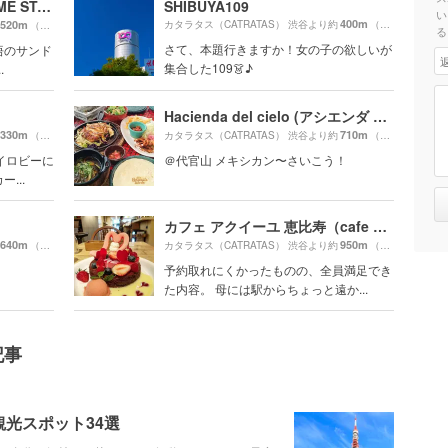
バイ ミー スタンド （BUY ME STAND）
SHIBUYA109
い
400m
520m
カタラタス（CATRATAS） 渋谷より約
（徒歩7分）
（徒歩9分）
る
さて、本題行きますか！女の子の欲しいが
悟のサンド
集合した109👗♪
.
Hacienda del cielo (アシエンダ デル シエロ)
330m
710m
（徒歩6分）
カタラタス（CATRATAS） 渋谷より約
（徒歩12分）
イロビーに
＠代官山 メキシカン〜さいこう！
...
カフェ アクイーユ 恵比寿（cafe accueil）
640m
950m
（徒歩11分）
カタラタス（CATRATAS） 渋谷より約
（徒歩16分）
予約取れにくかったものの、全員満足でき
た内容。 母には駅からちょっと遠か...
記事
光スポット34選