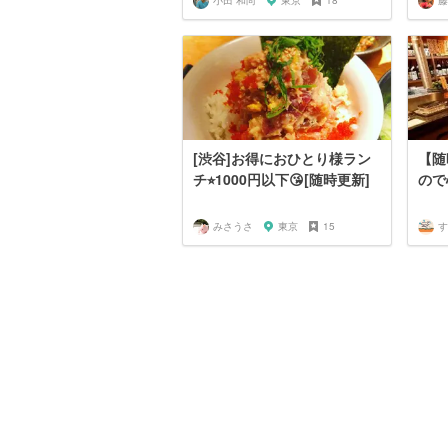
小田 和尚
東京
18
藤
[渋谷]お得におひとり様ラン
【随
チ⭐︎1000円以下😘[随時更新]
ので
みさうさ
東京
15
す