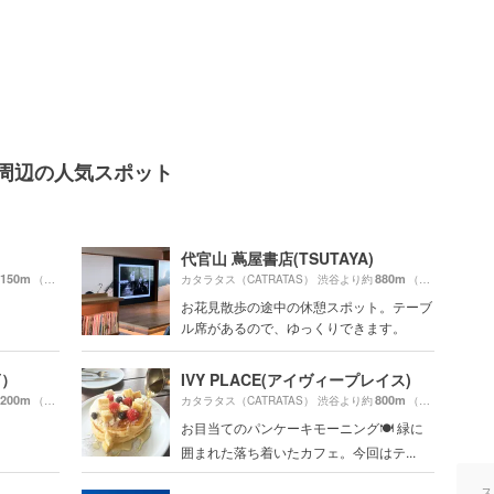
渋谷周辺の人気スポット
代官山 蔦屋書店(TSUTAYA)
150m
880m
（徒歩3分）
カタラタス（CATRATAS） 渋谷より約
（徒歩15分）
お花見散歩の途中の休憩スポット。テーブ
ル席があるので、ゆっくりできます。
Y）
IVY PLACE(アイヴィープレイス)
200m
800m
（徒歩4分）
カタラタス（CATRATAS） 渋谷より約
（徒歩14分）
！
お目当てのパンケーキモーニング🍽 緑に
囲まれた落ち着いたカフェ。今回はテ...
ス