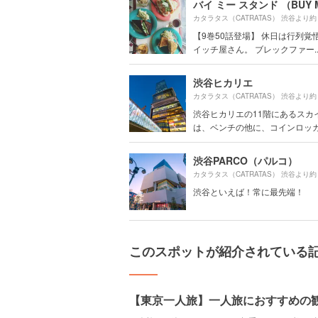
カタラタス（CATRATAS） 渋谷より約
【9巻50話登場】 休日は行列覚
イッチ屋さん。 ブレックファー..
渋谷ヒカリエ
カタラタス（CATRATAS） 渋谷より約
渋谷ヒカリエの11階にあるスカ
は、ベンチの他に、コインロッカー
渋谷PARCO（パルコ）
カタラタス（CATRATAS） 渋谷より約
渋谷といえば！常に最先端！
このスポットが紹介されている
【東京一人旅】一人旅におすすめの観