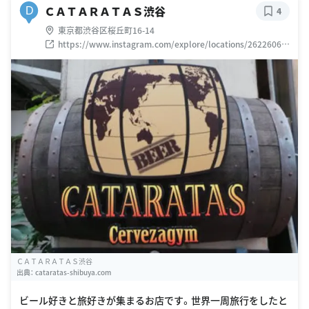
ＣＡＴＡＲＡＴＡＳ渋谷
D
4
東京都渋谷区桜丘町16-14
https://www.instagram.com/explore/locations/26226067
8
ＣＡＴＡＲＡＴＡＳ渋谷
出典：
cataratas-shibuya.com
ビール好きと旅好きが集まるお店です。世界一周旅行をしたと