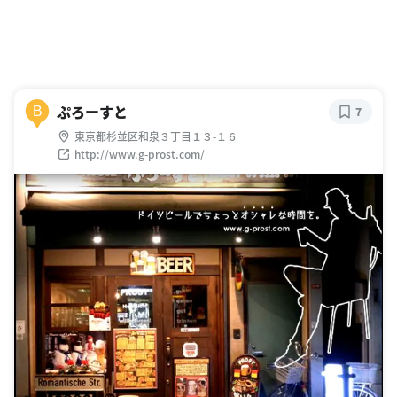
ぷろーすと
B
7
東京都杉並区和泉３丁目１３-１６
http://www.g-prost.com/