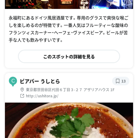
永福町にあるドイツ風居酒屋です。専用のグラスで爽快な喉ご
しを楽しめるのが特徴です。一番人気はフルーティーな酸味の
フランツィスカーナー・ヘーフェ・ヴァイスビーア。ビールが苦
手な人でも飲みやすいです。
このスポットの詳細を見る
ビアバー うしとら
C
13
東京都世田谷区代田６丁目３-２７ アザリアハウス 1F
http://ushitora.jp/