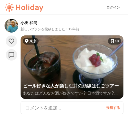
ログイン
小田 和尚
新しいプランを投稿しました
12年前
東京
18
ビール好きな人が楽しむ井の頭線はしごツアー
あなたはどんなお酒が好きですか？ 日本酒ですか？焼
酎ですか？ それともワインでしょうか？ はたまたウイ
スキーでしょうか？ もちろん、好みは人それぞれでし
ょう。 でも、お酒を飲む人なら一度は絶対に行くべき
お店が必ず存在します。それが、ビールの専門店です。
はじめまして、ライフスタイル向上コーチの小田和尚で