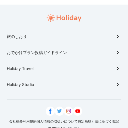
す。 お酒は２０代の前半でスコッチウイスキーにハマ
り、今ではブラインドテイスティングができるまでにな
ったことで、ビールにはほとんど目もくれません。 そ
れでも、一度は確かめたい味として紹介するのが、４つ
のビール専門店です。偶然にも、井の頭線の沿線に位置
旅のしおり
することから、ビール飲み歩きツアーをプランニングし
てみました。 お酒好き同士でビールの真髄を確かめて
おでかけプラン投稿ガイドライン
みるのもよいでしょう。
Holiday Travel
Holiday Studio
会社概要
利用規約
個人情報の取扱いについて
特定商取引法に基づく表記