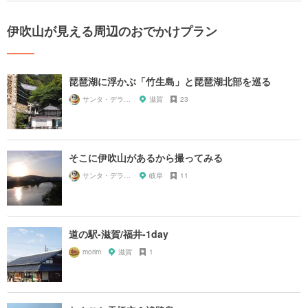
伊吹山が見える周辺のおでかけプラン
琵琶湖に浮かぶ「竹生島」と琵琶湖北部を巡る
サンタ・デラックス
滋賀
23
そこに伊吹山があるから撮ってみる
サンタ・デラックス
岐阜
11
道の駅-滋賀/福井-1day
morim
滋賀
1