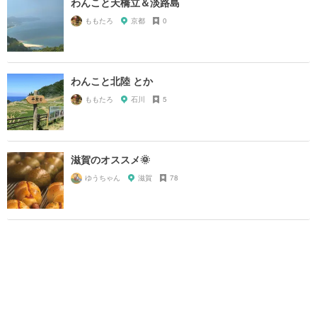
わんこと天橋立＆淡路島
ももたろ
京都
0
わんこと北陸 とか
ももたろ
石川
5
滋賀のオススメ🌞
ゆうちゃん
滋賀
78