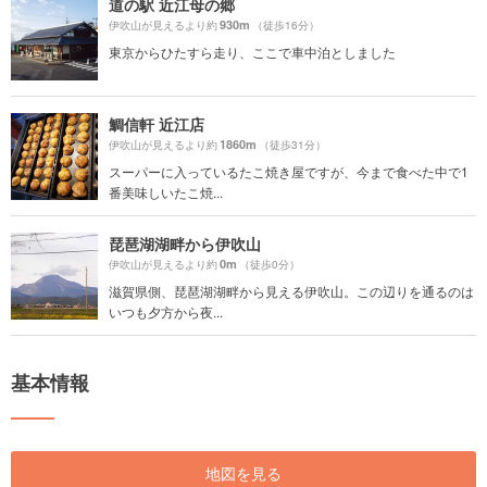
道の駅 近江母の郷
930m
伊吹山が見えるより約
（徒歩16分）
東京からひたすら走り、ここで車中泊としました
鯛信軒 近江店
1860m
伊吹山が見えるより約
（徒歩31分）
スーパーに入っているたこ焼き屋ですが、今まで食べた中で1
番美味しいたこ焼...
琵琶湖湖畔から伊吹山
0m
伊吹山が見えるより約
（徒歩0分）
滋賀県側、琵琶湖湖畔から見える伊吹山。この辺りを通るのは
いつも夕方から夜...
基本情報
地図を見る