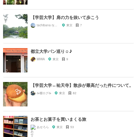
【学芸大学】肩の力を抜いて歩こう
tachibana ryuuta
東京
7
都立大学パン巡り☺︎♪
MIWA
東京
9
【学芸大学↔︎祐天寺】散歩が最高だった件について。
☕️棚ログ☕️
東京
82
お茶とお菓子を買いまくる旅
あせろら
東京
53