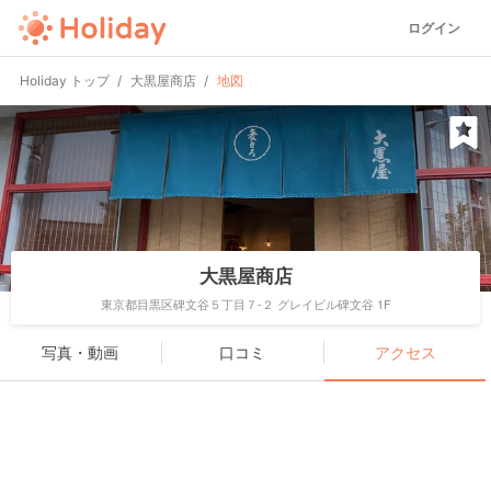
ログイン
Holiday トップ
大黒屋商店
地図
大黒屋商店
東京都目黒区碑文谷５丁目７-２ グレイビル碑文谷 1F
写真・動画
口コミ
アクセス