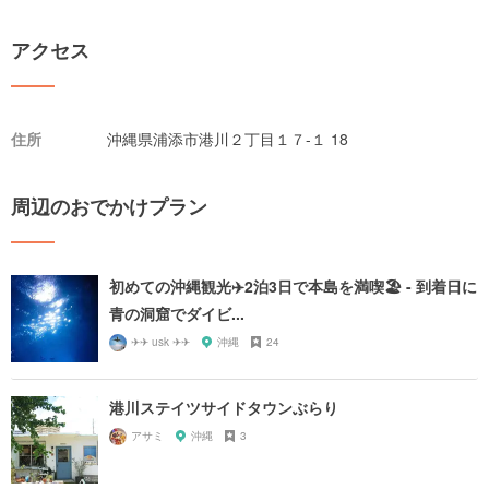
アクセス
住所
沖縄県浦添市港川２丁目１７-１ 18
周辺のおでかけプラン
初めての沖縄観光✈️2泊3日で本島を満喫🏖 - 到着日に
青の洞窟でダイビ...
✈✈ usk ✈✈
沖縄
24
港川ステイツサイドタウンぶらり
アサミ
沖縄
3