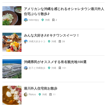
アメリカンな沖縄を感じれるオシャレタウン港川外人
住宅ぶらり散歩♪
hidemijoy
沖縄
2
みんな大好き♪オキナワンスイーツ！
沖縄大好きケコ
沖縄
39
沖縄県民がオススメする有名観光地100選
息子と沖縄散歩
沖縄
151
港川外人住宅街お散歩
Riskoo
沖縄
11