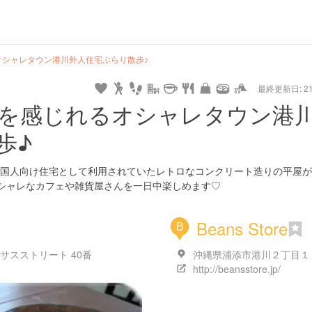
hot
type
star
camera
home
settings
profile
print
rank
mail
lock
calendar
access
オシャレタウン港川外人住宅ぶらり散歩♪
最終更新日: 21/
e
walking
cycling
nature
stroll
art
camp
history
castle
temple
cafe
gourmet
onsen
outdoor
world
public bath
shopping
general
railr
を感じれるオシャレタウン港
heritage
store
歩♪
go
国人向け住宅として利用されていたレトロなコンクリート造りの平屋が
シャレなカフェや雑貨屋さんを一日中楽しめます♡
Beans Store
B
サスストリート 40番
沖縄県浦添市港川２丁目１
http://beansstore.jp/