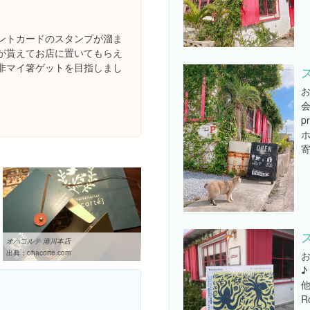
ントカードのスタンプが溜ま
が貰えてお店に置いてもらえ
非マイ箸ゲットを目指しまし
会
p
オハコルテ 港川本店
出典：
ohacorte.com
♪
他