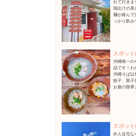
れて行きま
鶏出汁の美
麺が絡んで
っかり飲み
スポット
沖縄唯一の
品です！わ
沖縄そば以
餃子、親子
お腹の限界
スポット
外人住宅な