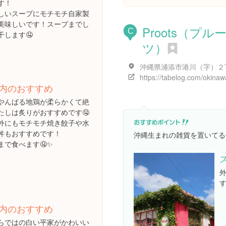
す！
しいスープにモチモチ自家製
美味しいです！スープまでし
Proots（プル
C
干します🤤
ツ）
内のおすすめ
やんばる地鶏が柔らかくて絶
たしは炙りがおすすめです🤤
外にもモチモチ焼き餃子や水
丼もおすすめです！
沖縄生まれの雑貨を置いてる
まで食べます🤤✨
す
内のおすすめ
らではの白い平家がかわいい