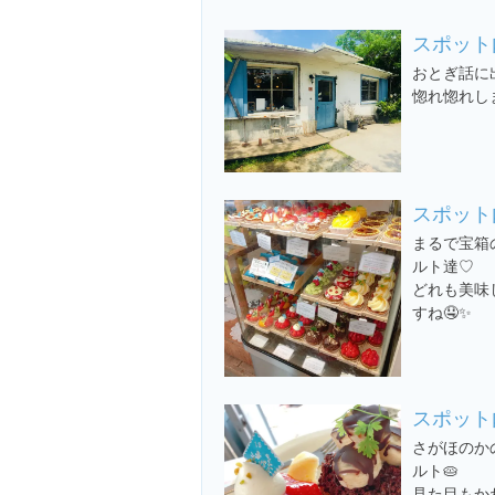
スポット
おとぎ話に
惚れ惚れし
スポット
まるで宝箱
ルト達♡
どれも美味
すね🤤✨
スポット
さがほのか
ルト🥧
見た目もか