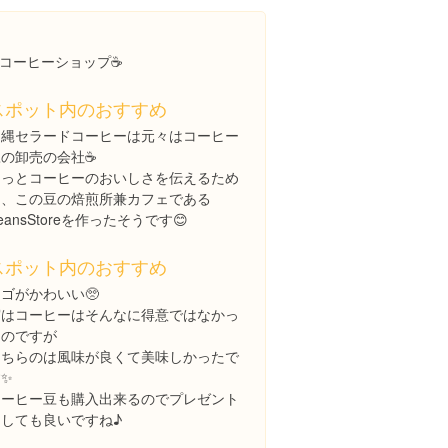
コーヒーショップ☕️
スポット内のおすすめ
沖縄セラードコーヒーは元々はコーヒー
の卸売の会社☕️
もっとコーヒーのおいしさを伝えるため
に、この豆の焙煎所兼カフェである
eansStoreを作ったそうです😊
スポット内のおすすめ
ゴがかわいい🥺
実はコーヒーはそんなに得意ではなかっ
たのですが
こちらのは風味が良くて美味しかったで
✨
コーヒー豆も購入出来るのでプレゼント
にしても良いですね♪