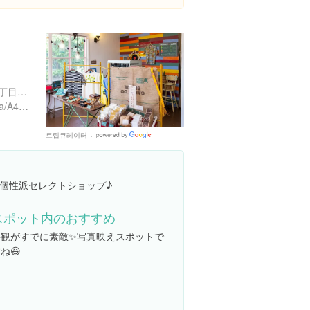
ー
沖縄県浦添市港川（字）２丁目１６-７
https://tabelog.com/okinawa/A4703/A470404/47020160/
트립큐레이터
Google
Places
個性派セレクトショップ♪
スポット内のおすすめ
外観がすでに素敵✨写真映えスポットで
ね😆