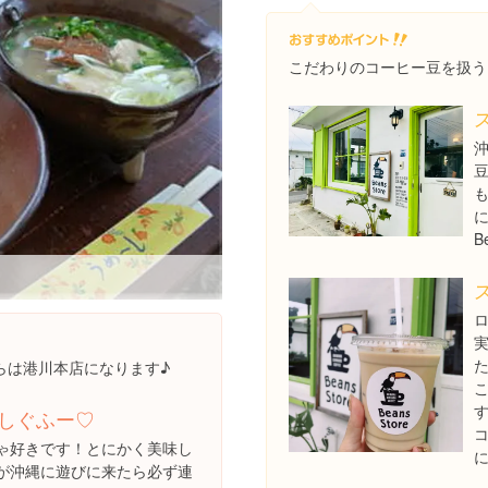
こだわりのコーヒー豆を扱う
豆
B
ロ
らは港川本店になります♪
す
しぐふー♡
ゃ好きです！とにかく美味し
が沖縄に遊びに来たら必ず連