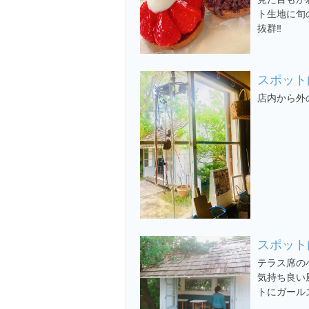
ト生地に旬
抜群‼️
スポット
店内から外
スポット
テラス席の
気持ち良い
トにガール