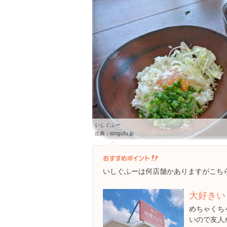
いしぐふー
出典：
ishigufu.jp
いしぐふーは何店舗かありますがこち
大好きい
めちゃくち
いので友人