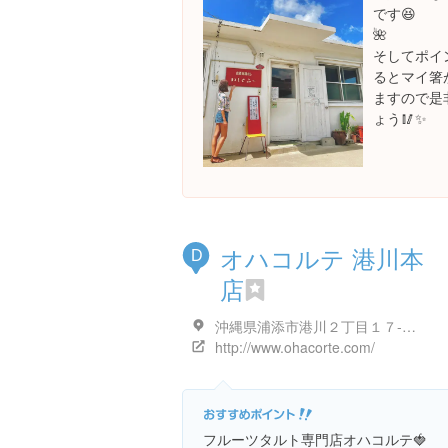
です😆
🌺
そしてポイ
るとマイ箸
ますので是
ょう🥢✨
オハコルテ 港川本
D
店
沖縄県浦添市港川２丁目１７-１ 18
http://www.ohacorte.com/
フルーツタルト専門店オハコルテ🍓