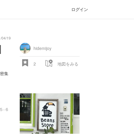
ログイン
04/19
oad
train
comic
mountain
sports
fishing
bbq
fashion
tradition
music
baby
camera
amusement
aquarium
sea
ball
baer
bell
flo
川
park
hidemijoy
2
地図をみる
密集
５-６
28.522 px