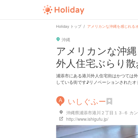
user
pin
tel
time
url
guide
Holiday トップ
アメリカンな沖縄を感じれる
沖縄
date
child
solitary
pet
driv
アメリカンな沖縄
外人住宅ぶらり散
tokyo
kanagawa
osaka
kyoto
hyo
浦添市にある港川外人住宅街はかつては外
している街です♪リノベーションされたオ
いしぐふー
A
沖縄県浦添市港川２丁目１３-６ カン
http://www.ishigufu.jp/