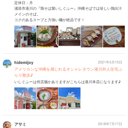
定休日：月
浦添市港川の『鶏そば屋いしぐふー』沖縄そばでは珍しい鶏出汁
メインのそば。
コクのあるスープと力強い麺が絶品です！
hidemijoy
2021年3月15日
アメリカンな沖縄を感じれるオシャレタウン港川外人住宅ぶ
らり散歩♪
いしぐふーは何店舗かありますがこちらは港川本店になります♪
アサミ
2018年7月17日