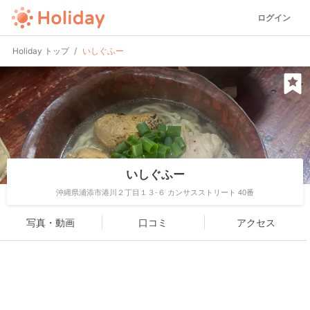
ログイン
Holiday トップ
いしぐふー
いしぐふー
沖縄県浦添市港川２丁目１３-６ カンサスストリート 40番
写真・動画
口コミ
アクセス