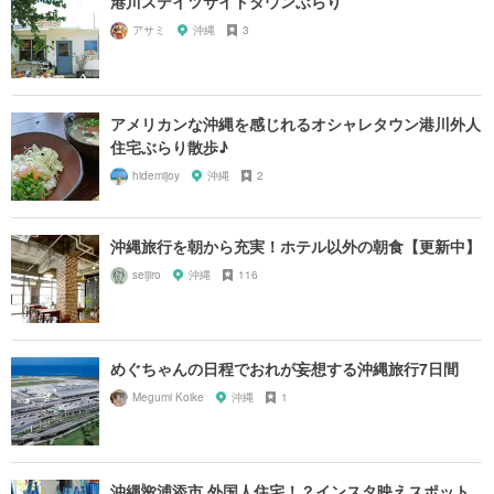
港川ステイツサイドタウンぶらり
アサミ
沖縄
3
アメリカンな沖縄を感じれるオシャレタウン港川外人
住宅ぶらり散歩♪
hidemijoy
沖縄
2
沖縄旅行を朝から充実！ホテル以外の朝食【更新中】
seijiro
沖縄
116
めぐちゃんの日程でおれが妄想する沖縄旅行7日間
Megumi Koike
沖縄
1
沖縄🌺浦添市 外国人住宅！？インスタ映えスポット