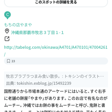
このスポットの詳細を見る
C
もちの店やまや
沖縄県那覇市牧志３丁目１-１
http://tabelog.com/okinawa/A4701/A470101/47004261
/
23
牧志ブラブラつまみ食い散歩。 : トキシンのイラストレ
ーター的“沖縄”生活
出典：
tokishin.exblog.jp/15492239
国際通りから市場本通のアーケードにはいると、すぐ右手
に老舗の餅屋「やまや」があります。このお店で有名なのが
ムーチー。沖縄ではお餅の事をムーチーと呼び、鬼餅と書
きます。 ムーチーとは餅粉に水を加えて練り、平たく長方