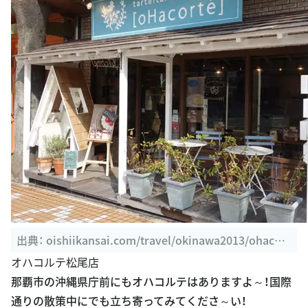
出典：
oishiikansai.com/travel/okinawa2013/ohacort
e-a-w.html
オハコルテ松尾店
那覇市の沖縄県庁前にもオハコルテはありますよ～！国際
通りの散策中にでも立ち寄ってみてくださ～い！