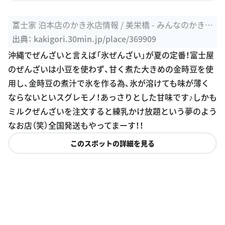
富士家 泊本店のかき氷店情報 / 美栄橋 - みんなのかき氷
部
出典：
kakigori.30min.jp/place/369909
沖縄でぜんざいと言えば「氷ぜんざい」が夏の定番！富士屋
のぜんざいは小豆を使わず、甘く煮た大きめの金時豆を使
用し、金時豆の煮汁で氷を作る為、氷が溶けても味が薄く
ならないといスグレモノ！あっさりとした甘味です♪しかも
ミルクぜんざいを注文すると練乳かけ放題という夢のよう
なお店（笑）全国発送もやってまーす！！
このスポットの詳細を見る