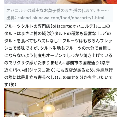
オハコルテの誠実なお菓子孫のまた孫の代まで、チーム
で100年 続け
出典：
calend-okinawa.com/food/ohacorte/1.html
フルーツタルトの専門店【oHacorte:オハコルテ】♪ココの
タルトはまさに神の域（笑）タルトの種類も豊富な上、どの
タルトを食べてもハズレなし！！フルーツはもちろんフレッ
シュで美味ですが、タルト生地もフルーツの水分で台無し
にならないよう何度もオーブンでしっかり焼き上げている
のでサクサク感がたまりません♪ 那覇市の国際通り（県庁
近く）や小禄（ジャスコ近く）にも支店があるため、沖縄旅行
の際には是非立ち寄るべし！！この幸せを分かち合いたいで
す（笑）